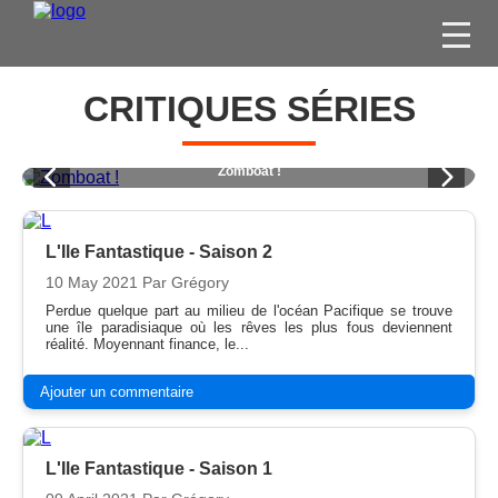
FILMS
CRITIQUES SÉRIES
SÉRIES
DVD / BLU-RAY / SVOD
Young Sheldon - L'Intégrale
JEUX VIDÉO
CONCOURS
L'Ile Fantastique - Saison 2
10 May 2021
Par Grégory
DIVERS
Perdue quelque part au milieu de l'océan Pacifique se trouve
une île paradisiaque où les rêves les plus fous deviennent
réalité. Moyennant finance, le...
ESPACE
MEMBRE
Ajouter un commentaire
L'Ile Fantastique - Saison 1