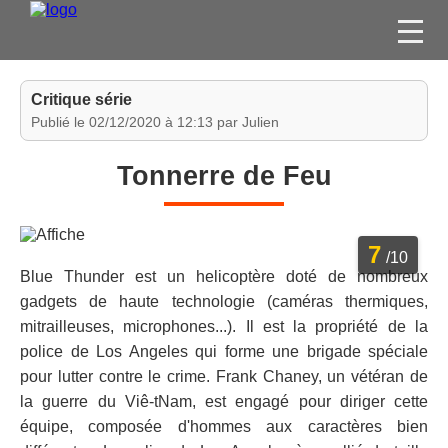
FILMS
Critique série
SÉRIES
Publié le 02/12/2020 à 12:13 par Julien
DVD / BLU-RAY / SVOD
Tonnerre de Feu
JEUX VIDÉO
CONCOURS
7
DIVERS
/10
Blue Thunder est un helicoptère doté de nombreux
gadgets de haute technologie (caméras thermiques,
ESPACE
mitrailleuses, microphones...). Il est la propriété de la
MEMBRE
police de Los Angeles qui forme une brigade spéciale
pour lutter contre le crime. Frank Chaney, un vétéran de
la guerre du Viê-tNam, est engagé pour diriger cette
équipe, composée d'hommes aux caractères bien