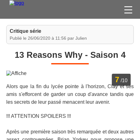
FILMS
Critique série
SÉRIES
Publié le 26/06/2020 à 11:56 par Julien
DVD / BLU-RAY / SVOD
13 Reasons Why - Saison 4
JEUX VIDÉO
CONCOURS
7
DIVERS
/10
Alors que la fin du lycée pointe à l'horizon, Clay et ses
amis s'efforcent de garder un coup d'avance tandis que
ESPACE
les secrets de leur passé menacent leur avenir.
MEMBRE
!!! ATTENTION SPOILERS !!!
Après une première saison très remarquée et deux autres
assez controversées, Brian Yorkey nous propose une