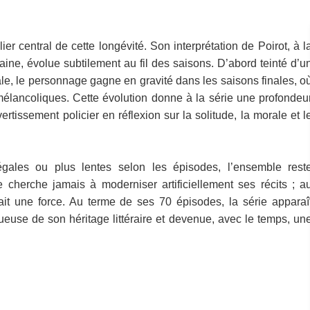
er central de cette longévité. Son interprétation de Poirot, à l
ne, évolue subtilement au fil des saisons. D’abord teinté d’u
le, le personnage gagne en gravité dans les saisons finales, o
mélancoliques. Cette évolution donne à la série une profondeu
rtissement policier en réflexion sur la solitude, la morale et l
égales ou plus lentes selon les épisodes, l’ensemble rest
 cherche jamais à moderniser artificiellement ses récits ; a
ait une force. Au terme de ses 70 épisodes, la série apparaî
euse de son héritage littéraire et devenue, avec le temps, un