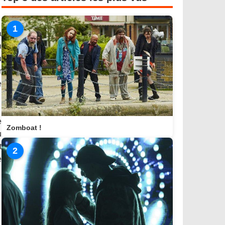
1
a
n
ù
r
e
e
Zomboat !
u
t
2
e