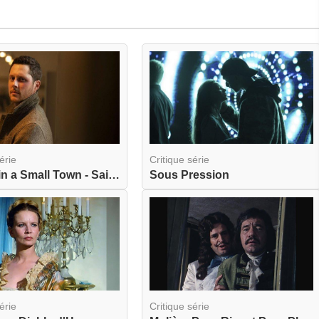
érie
Critique série
Murder in a Small Town - Saison 1
Sous Pression
érie
Critique série