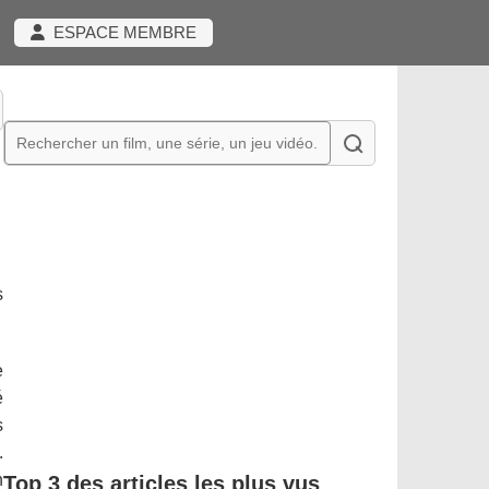
ESPACE MEMBRE
s
e
é
s
.
n
Top 3 des articles les plus vus