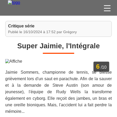
FILMS
Critique série
SÉRIES
Publié le 16/10/2024 à 17:52 par Grégory
DVD / BLU-RAY / SVOD
Super Jaimie, l'Intégrale
JEUX VIDÉO
CONCOURS
6
DIVERS
/10
Jaimie Sommers, championne de tennis, se blesse
grièvement lors d'un saut en parachute. Afin de la sauver
ESPACE
et à la demande de Steve Austin (son amour de
MEMBRE
jeunesse), l'équipe de Rudy Wells la transforme
également en cyborg. Elle reçoit des jambes, un bras et
une oreille bioniques. Mais, l'accident lui a fait perdre la
mémoire...