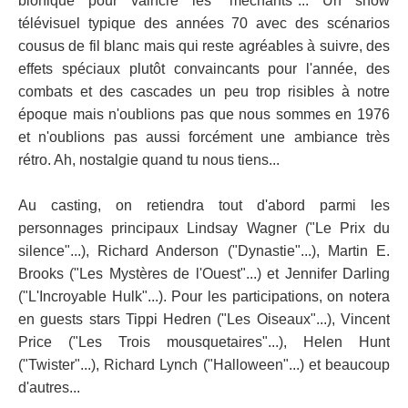
bionique pour vaincre les "méchants"... Un show
télévisuel typique des années 70 avec des scénarios
cousus de fil blanc mais qui reste agréables à suivre, des
effets spéciaux plutôt convaincants pour l'année, des
combats et des cascades un peu trop risibles à notre
époque mais n'oublions pas que nous sommes en 1976
et n'oublions pas aussi forcément une ambiance très
rétro. Ah, nostalgie quand tu nous tiens...
Au casting, on retiendra tout d'abord parmi les
personnages principaux Lindsay Wagner ("Le Prix du
silence"...), Richard Anderson ("Dynastie"...), Martin E.
Brooks ("Les Mystères de l'Ouest"...) et Jennifer Darling
("L'Incroyable Hulk"...). Pour les participations, on notera
en guests stars Tippi Hedren ("Les Oiseaux"...), Vincent
Price ("Les Trois mousquetaires"...), Helen Hunt
("Twister"...), Richard Lynch ("Halloween"...) et beaucoup
d'autres...