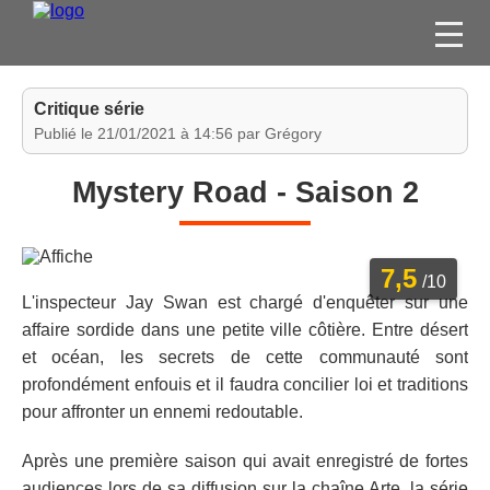
FILMS
Critique série
SÉRIES
Publié le 21/01/2021 à 14:56 par Grégory
DVD / BLU-RAY / SVOD
Mystery Road - Saison 2
JEUX VIDÉO
CONCOURS
7,5
DIVERS
/10
L'inspecteur Jay Swan est chargé d'enquêter sur une
affaire sordide dans une petite ville côtière. Entre désert
ESPACE
et océan, les secrets de cette communauté sont
MEMBRE
profondément enfouis et il faudra concilier loi et traditions
pour affronter un ennemi redoutable.
Après une première saison qui avait enregistré de fortes
audiences lors de sa diffusion sur la chaîne Arte, la série