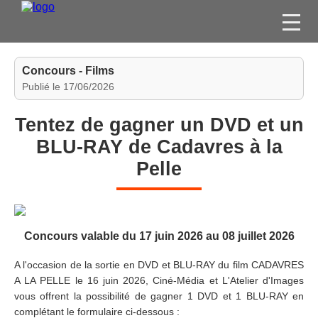
FILMS
Concours - Films
SÉRIES
Publié le 17/06/2026
DVD / BLU-RAY / SVOD
Tentez de gagner un DVD et un
JEUX VIDÉO
BLU-RAY de Cadavres à la
CONCOURS
Pelle
DIVERS
ESPACE
Concours valable du 17 juin 2026 au 08 juillet 2026
MEMBRE
A l'occasion de la sortie en DVD et BLU-RAY du film CADAVRES
A LA PELLE le 16 juin 2026, Ciné-Média et L'Atelier d'Images
vous offrent la possibilité de gagner 1 DVD et 1 BLU-RAY en
complétant le formulaire ci-dessous :