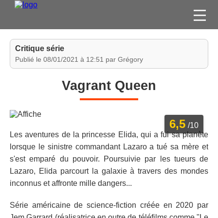
FILMS
Critique série
SÉRIES
Publié le 08/01/2021 à 12:51 par Grégory
DVD / BLU-RAY / SVOD
Vagrant Queen
JEUX VIDÉO
CONCOURS
6,5
DIVERS
/10
Les aventures de la princesse Elida, qui a fui sa planète
lorsque le sinistre commandant Lazaro a tué sa mère et
ESPACE
s'est emparé du pouvoir. Poursuivie par les tueurs de
MEMBRE
Lazaro, Elida parcourt la galaxie à travers des mondes
inconnus et affronte mille dangers...
Série américaine de science-fiction créée en 2020 par
Jem Garrard (réalisatrice en outre de téléfilms comme "Le