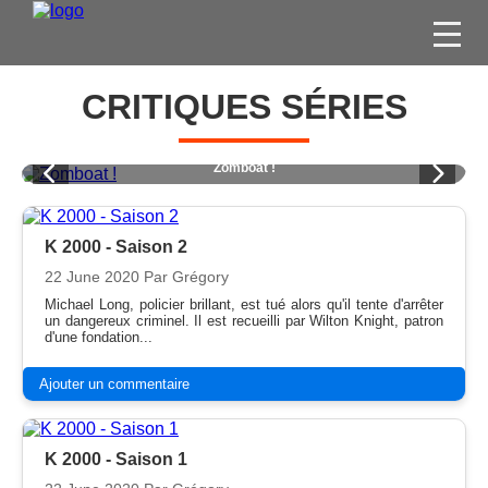
FILMS
CRITIQUES SÉRIES
SÉRIES
DVD / BLU-RAY / SVOD
Young Sheldon - L'Intégrale
JEUX VIDÉO
CONCOURS
K 2000 - Saison 2
22 June 2020
Par Grégory
DIVERS
Michael Long, policier brillant, est tué alors qu'il tente d'arrêter
un dangereux criminel. Il est recueilli par Wilton Knight, patron
d'une fondation...
ESPACE
MEMBRE
Ajouter un commentaire
K 2000 - Saison 1