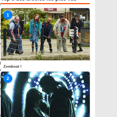
e
1
e
s
i
e
t
Zomboat !
à
s
2
l
r
a
e