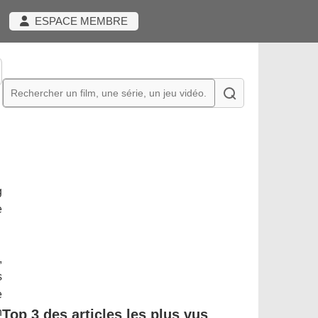
ESPACE MEMBRE
g
e
,
s
e
n
Top 3 des articles les plus vus