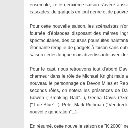
ensemble, cette deuxième saison s'avère aussi
cascades, de gadgets en tout genre et de pauvre
Pour cette nouvelle saison, les scénaristes n
fournée d'épisodes disposant des mêmes ingré
spectaculaires, des courses poursuites haletante
étonnante remplie de gadgets à foison sans oubl
saison certes longue mais divertissante avec des 
Pour le cast, nous retrouvons tout d'abord Davi
charmeur dans le rôle de Michael Knight mais au
nouveau le personnage de Devon Miles et Rebec
seconds rôles, on notera les présences de Dan
Bowen ("Breaking Bad"...), Geena Davis ("Grey
("True Blue"...), Peter Mark Richman ("Vendredi 1
nouvelle génération"...).
En résumé, cette nouvelle saison de "K 2000" n