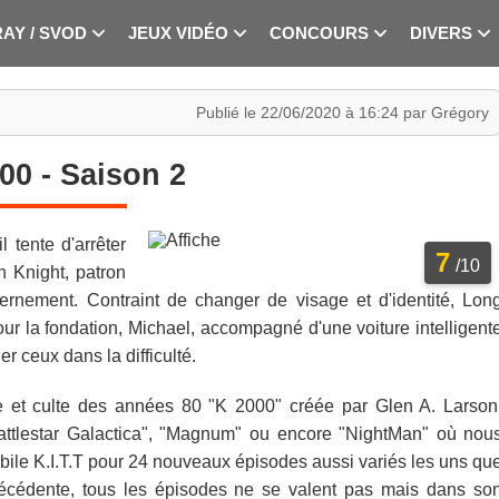
RAY / SVOD
JEUX VIDÉO
CONCOURS
DIVERS
Publié le 22/06/2020 à 16:24 par Grégory
00 - Saison 2
l tente d'arrêter
7
/10
on Knight, patron
ernement. Contraint de changer de visage et d'identité, Lon
ur la fondation, Michael, accompagné d'une voiture intelligent
er ceux dans la difficulté.
 et culte des années 80 "K 2000" créée par Glen A. Larson
ttlestar Galactica", "Magnum" ou encore "NightMan" où nou
bile K.I.T.T pour 24 nouveaux épisodes aussi variés les uns qu
récédente, tous les épisodes ne se valent pas mais dans so