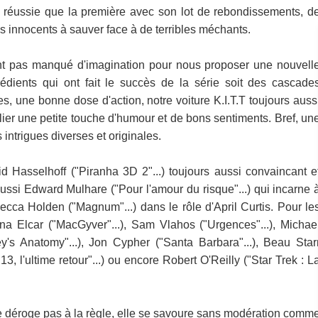
 réussie que la première avec son lot de rebondissements, d
s innocents à sauver face à de terribles méchants.
'ont pas manqué d'imagination pour nous proposer une nouvell
dients qui ont fait le succès de la série soit des cascade
s, une bonne dose d'action, notre voiture K.I.T.T toujours auss
ier une petite touche d'humour et de bons sentiments. Bref, un
intrigues diverses et originales.
d Hasselhoff ("Piranha 3D 2"...) toujours aussi convaincant e
ssi Edward Mulhare ("Pour l'amour du risque"...) qui incarne 
ca Holden ("Magnum"...) dans le rôle d'April Curtis. Pour le
a Elcar ("MacGyver"...), Sam Vlahos ("Urgences"...), Michae
's Anatomy"...), Jon Cypher ("Santa Barbara"...), Beau Star
3, l'ultime retour"...) ou encore Robert O'Reilly ("Star Trek : L
e déroge pas à la règle, elle se savoure sans modération comm