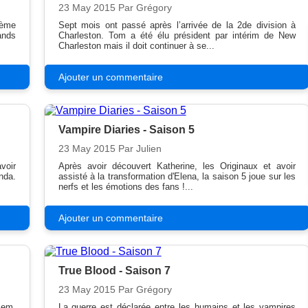
23 May 2015
Par Grégory
ième
Sept mois ont passé après l’arrivée de la 2de division à
ands
Charleston. Tom a été élu président par intérim de New
Charleston mais il doit continuer à se...
Ajouter un commentaire
Vampire Diaries - Saison 5
23 May 2015
Par Julien
voir
Après avoir découvert Katherine, les Originaux et avoir
nda.
assisté à la transformation d'Elena, la saison 5 joue sur les
nerfs et les émotions des fans !...
Ajouter un commentaire
True Blood - Saison 7
23 May 2015
Par Grégory
lem,
La guerre est déclarée entre les humains et les vampires