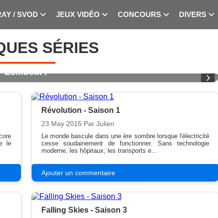
RAY / SVOD
JEUX VIDÉO
CONCOURS
DIVERS
QUES SÉRIES
Zomboat !
Révolution - Saison 1
23 May 2015
Par Julien
core
Le monde bascule dans une ère sombre lorsque l'électricité
e le
cesse soudainement de fonctionner. Sans technologie
moderne, les hôpitaux, les transports e...
Ajouter un commentaire
Falling Skies - Saison 3