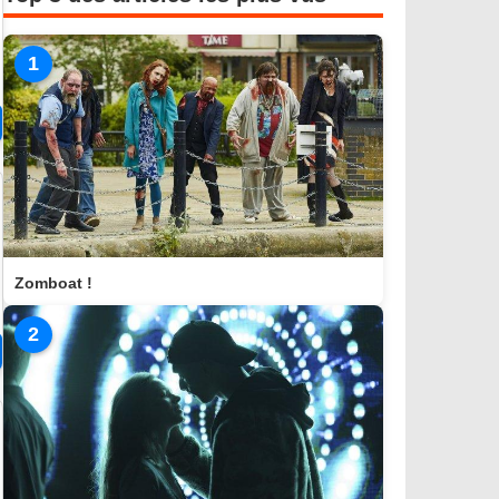
1
Zomboat !
2