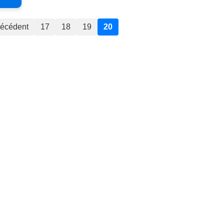
récédent
17
18
19
20