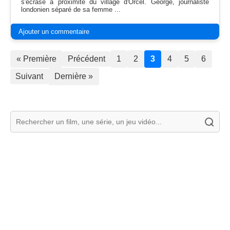
s'écrase à proximité du village d'Orcel. George, journaliste
londonien séparé de sa femme ...
Ajouter un commentaire
« Première
Précédent
1
2
3
4
5
6
Suivant
Dernière »