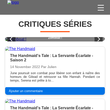
FILMS
CRITIQUES SÉRIES
SÉRIES
DVD / BLU-RAY / SVOD
Young Sheldon - L'Intégrale
JEUX VIDÉO
CONCOURS
The Handmaid's Tale : La Servante Écarlate -
Saison 2
DIVERS
14 November 2022
Par Julien
June poursuit son combat pour libérer son enfant à naître des
horreurs de Gilead et retrouver sa fille Hannah. Pendant ce
ESPACE
temps, Serena est prête à to...
MEMBRE
Ajouter un commentaire
The Handmaid's Tale : La Servante Écarlate -