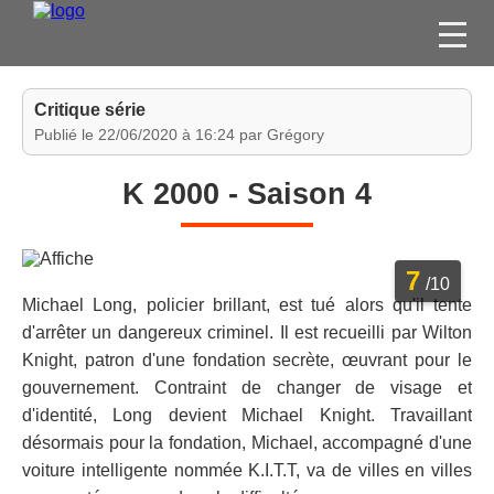
FILMS
Critique série
SÉRIES
Publié le 22/06/2020 à 16:24 par Grégory
DVD / BLU-RAY / SVOD
K 2000 - Saison 4
JEUX VIDÉO
CONCOURS
7
DIVERS
/10
Michael Long, policier brillant, est tué alors qu'il tente
d'arrêter un dangereux criminel. Il est recueilli par Wilton
ESPACE
Knight, patron d'une fondation secrète, œuvrant pour le
MEMBRE
gouvernement. Contraint de changer de visage et
d'identité, Long devient Michael Knight. Travaillant
désormais pour la fondation, Michael, accompagné d'une
voiture intelligente nommée K.I.T.T, va de villes en villes