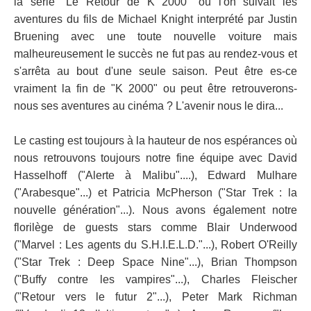
la série "Le Retour de K 2000" où l'on suivait les
aventures du fils de Michael Knight interprété par Justin
Bruening avec une toute nouvelle voiture mais
malheureusement le succès ne fut pas au rendez-vous et
s'arrêta au bout d'une seule saison. Peut être es-ce
vraiment la fin de "K 2000" ou peut être retrouverons-
nous ses aventures au cinéma ? L'avenir nous le dira...
Le casting est toujours à la hauteur de nos espérances où
nous retrouvons toujours notre fine équipe avec David
Hasselhoff ("Alerte à Malibu"....), Edward Mulhare
("Arabesque"...) et Patricia McPherson ("Star Trek : la
nouvelle génération"...). Nous avons également notre
florilège de guests stars comme Blair Underwood
("Marvel : Les agents du S.H.I.E.L.D."...), Robert O'Reilly
("Star Trek : Deep Space Nine"...), Brian Thompson
("Buffy contre les vampires"...), Charles Fleischer
("Retour vers le futur 2"...), Peter Mark Richman