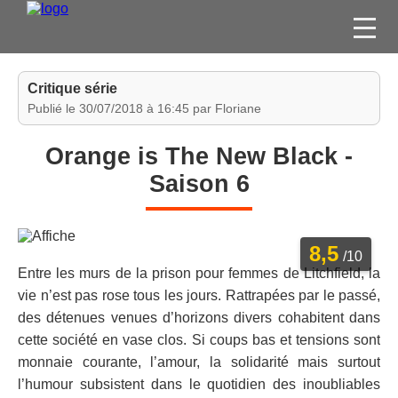
FILMS
Critique série
SÉRIES
Publié le 30/07/2018 à 16:45 par Floriane
DVD / BLU-RAY / SVOD
Orange is The New Black -
JEUX VIDÉO
Saison 6
CONCOURS
DIVERS
8,5
/10
Entre les murs de la prison pour femmes de Litchfield, la
ESPACE
vie n’est pas rose tous les jours. Rattrapées par le passé,
MEMBRE
des détenues venues d’horizons divers cohabitent dans
cette société en vase clos. Si coups bas et tensions sont
monnaie courante, l’amour, la solidarité mais surtout
l’humour subsistent dans le quotidien des inoubliables