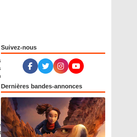
Suivez-nous
s
s
a
Dernières bandes-annonces
e
t