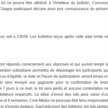
ot ne pourra être attribué à l'émetteur du bulletin. Concour
Chaque participant déclare avoir pris connaissance du présen
us soit à 23h59. Les bulletins reçus après cette date limite n
ront répondu correctement aux réponses et qui auront rempli l
stion subsidiaire permettra de départager les participants qu
s d'égalité, la date et l'heure de participation seront prises e
il sera envoyé aux gagnants pour la confirmation de leur
7 jours à ce mail, le lot sera perdu et aucune contestation n
éditeurs respectifs. Le délai d'envoi des lots peut varier d'u
ine et 8 semaines. Ciné-Média ne peut pas être tenu responsabl
is d'envois postaux. Sauf précision des éditeurs, les lots perdu