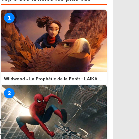
1
Wildwood - La Prophétie de la Forêt : LAIKA nous invite dans un monde magique
2
e
e
e