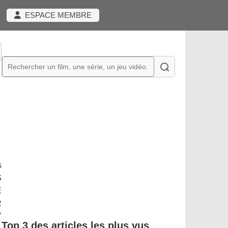
ESPACE MEMBRE
s
S
E
R
Y
Top 3 des articles les plus vus