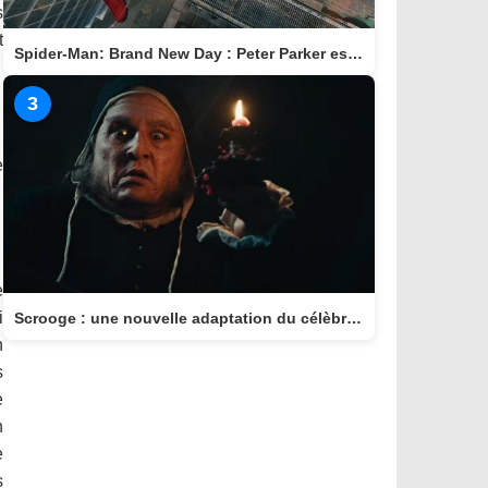
s
t
Spider-Man: Brand New Day : Peter Parker est de retour au cinéma le 29 juillet
3
e
e
i
Scrooge : une nouvelle adaptation du célèbre conte arrive au cinéma le 11 novembre
n
s
e
n
e
s