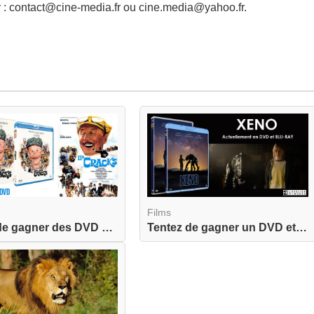
er : contact@cine-media.fr ou cine.media@yahoo.fr.
Films
Tentez de gagner des DVD et un BLU-RAY de Les Cr...
Tentez de gagner un DVD et un BLU-RAY de Xeno