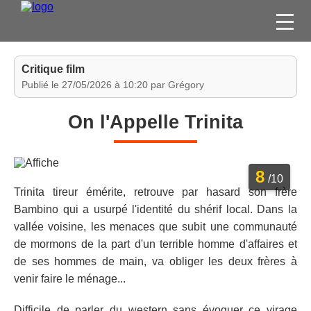
FILMS
Critique film
SÉRIES
Publié le 27/05/2026 à 10:20 par Grégory
DVD / BLU-RAY / SVOD
On l'Appelle Trinita
JEUX VIDÉO
CONCOURS
8
DIVERS
/10
Trinita tireur émérite, retrouve par hasard son frère
Bambino qui a usurpé l'identité du shérif local. Dans la
ESPACE
vallée voisine, les menaces que subit une communauté
MEMBRE
de mormons de la part d'un terrible homme d'affaires et
de ses hommes de main, va obliger les deux frères à
venir faire le ménage...
Difficile de parler du western sans évoquer ce virage