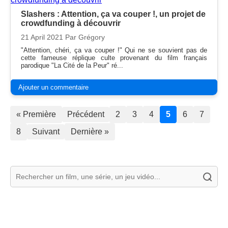
Slashers : Attention, ça va couper !, un projet de
crowdfunding à découvrir
21 April 2021
Par Grégory
"Attention, chéri, ça va couper !" Qui ne se souvient pas de
cette fameuse réplique culte provenant du film français
parodique "La Cité de la Peur" ré...
Ajouter un commentaire
« Première
Précédent
2
3
4
5
6
7
8
Suivant
Dernière »