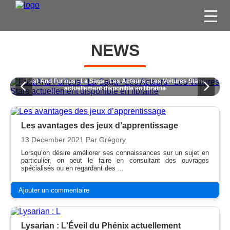
FILMS
NEWS
SÉRIES
DVD / BLU-RAY / SVOD
res Stars
Label Chaussette surfe sur la nostalgie avec une collection d
aux héros cultes de notre enfance
JEUX VIDÉO
CONCOURS
Les avantages des jeux d’apprentissage
DIVERS
13 December 2021
Par Grégory
Lorsqu’on désire améliorer ses connaissances sur un sujet en
particulier, on peut le faire en consultant des ouvrages
ESPACE
spécialisés ou en regardant des ...
MEMBRE
Ajouter un commentaire
Lysarian : L'Éveil du Phénix actuellement