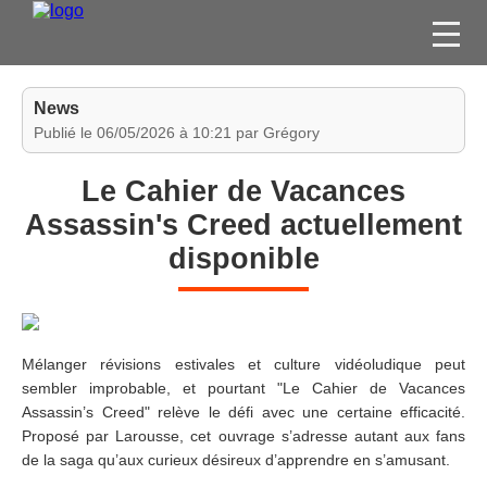
FILMS
News
SÉRIES
Publié le 06/05/2026 à 10:21 par Grégory
DVD / BLU-RAY / SVOD
Le Cahier de Vacances
JEUX VIDÉO
Assassin's Creed actuellement
CONCOURS
disponible
DIVERS
ESPACE
MEMBRE
Mélanger révisions estivales et culture vidéoludique peut
sembler improbable, et pourtant "Le Cahier de Vacances
Assassin’s Creed" relève le défi avec une certaine efficacité.
Proposé par Larousse, cet ouvrage s’adresse autant aux fans
de la saga qu’aux curieux désireux d’apprendre en s’amusant.