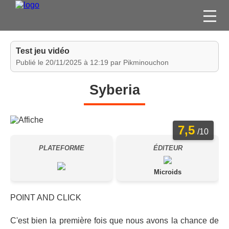
FILMS
Test jeu vidéo
SÉRIES
Publié le 20/11/2025 à 12:19 par Pikminouchon
DVD / BLU-RAY / SVOD
Syberia
JEUX VIDÉO
CONCOURS
7,5
DIVERS
/10
PLATEFORME
ÉDITEUR
ESPACE
MEMBRE
Microids
POINT AND CLICK
C'est bien la première fois que nous avons la chance de