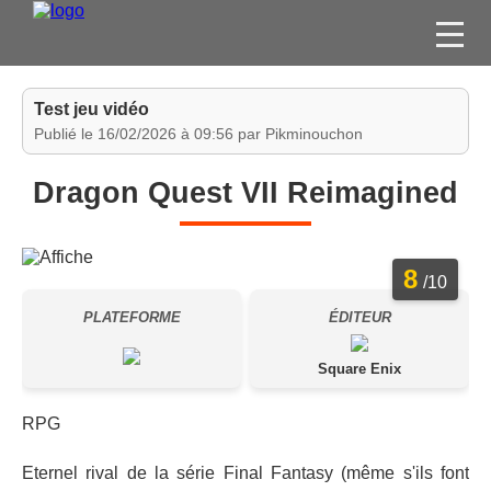
FILMS
Test jeu vidéo
SÉRIES
Publié le 16/02/2026 à 09:56 par Pikminouchon
DVD / BLU-RAY / SVOD
Dragon Quest VII Reimagined
JEUX VIDÉO
CONCOURS
8
DIVERS
/10
PLATEFORME
ÉDITEUR
ESPACE
MEMBRE
Square Enix
RPG
Eternel rival de la série Final Fantasy (même s'ils font