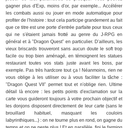
gagner plus d'Exp, moins d'or, par exemple... Accélérer
les combats aussi ou jouer en mode automatique pour
profiter de l'histoire : tout cela participe grandement au fait
que ce titre est une porte d'entrée parfaite pour tous ceux
qui ne s'étaient jamais frotté au genre du J-RPG en
général et à "Dragon Quest" en particulier. D'ailleurs, les
vieux briscards trouveront sans aucun doute le soft trop
facile ou trop bien aménagé, en témoignent les statues
restaurant toutes vos stats juste avant les boss, par
exemple. Pas très hardcore tout ça ! Néanmoins, rien ne
vous oblige à les utiliser ou à vous faciliter la tâche :
"Dragon Quest VII" permet tout et n'oblige rien. Ultime
détail là encore : les petits points d'exclamation sur la
carte vous guideront toujours à votre prochain objectif et
les donjons disposent directement de leur carte (sans le
brouillard habituel, masquant les couloirs
labyrinthiques...) : on ne tourne plus en rond, on gagne du
temps et on ne peste plus ! Et en parallèle, fini le farming