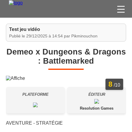
FILMS
Test jeu vidéo
SÉRIES
Publié le 29/12/2025 à 14:54 par Pikminouchon
DVD / BLU-RAY / SVOD
Demeo x Dungeons & Dragons
JEUX VIDÉO
: Battlemarked
CONCOURS
DIVERS
8
/10
ESPACE
PLATEFORME
ÉDITEUR
MEMBRE
Resolution Games
AVENTURE - STRATÉGIE