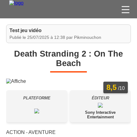
FILMS
Test jeu vidéo
SÉRIES
Publié le 25/07/2025 à 12:38 par Pikminouchon
DVD / BLU-RAY / SVOD
Death Stranding 2 : On The
JEUX VIDÉO
Beach
CONCOURS
DIVERS
8,5
/10
ESPACE
PLATEFORME
ÉDITEUR
MEMBRE
Sony Interactive
Entertainment
ACTION - AVENTURE