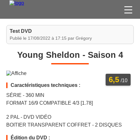
FILMS
Test DVD
SÉRIES
Publié le 17/08/2022 à 17:15 par Grégory
DVD / BLU-RAY / SVOD
Young Sheldon - Saison 4
JEUX VIDÉO
CONCOURS
6,5
DIVERS
/10
Caractéristiques techniques :
SÉRIE - 360 MIN
ESPACE
FORMAT 16/9 COMPATIBLE 4/3 [1.78]
MEMBRE
2 PAL - DVD VIDÉO
BOITIER TRANSPARENT COFFRET - 2 DISQUES
Édition du DVD :