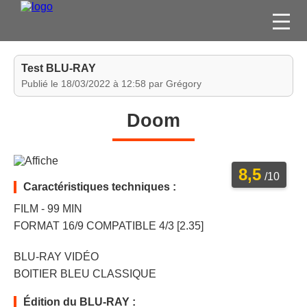
FILMS
Test BLU-RAY
SÉRIES
Publié le 18/03/2022 à 12:58 par Grégory
DVD / BLU-RAY / SVOD
Doom
JEUX VIDÉO
CONCOURS
8,5
DIVERS
/10
Caractéristiques techniques :
FILM - 99 MIN
ESPACE
FORMAT 16/9 COMPATIBLE 4/3 [2.35]
MEMBRE
BLU-RAY VIDÉO
BOITIER BLEU CLASSIQUE
Édition du BLU-RAY :