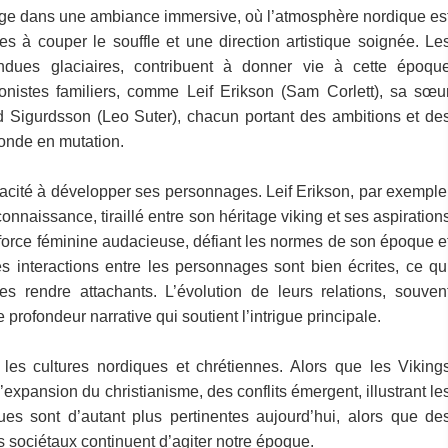
nge dans une ambiance immersive, où l’atmosphère nordique es
 à couper le souffle et une direction artistique soignée. Le
ndues glaciaires, contribuent à donner vie à cette époqu
onistes familiers, comme Leif Erikson (Sam Corlett), sa sœu
ld Sigurdsson (Leo Suter), chacun portant des ambitions et de
monde en mutation.
pacité à développer ses personnages. Leif Erikson, par exemple
nnaissance, tiraillé entre son héritage viking et ses aspiration
 force féminine audacieuse, défiant les normes de son époque e
s interactions entre les personnages sont bien écrites, ce qu
es rendre attachants. L’évolution de leurs relations, souven
 profondeur narrative qui soutient l’intrigue principale.
les cultures nordiques et chrétiennes. Alors que les Viking
’expansion du christianisme, des conflits émergent, illustrant le
ues sont d’autant plus pertinentes aujourd’hui, alors que de
ts sociétaux continuent d’agiter notre époque.