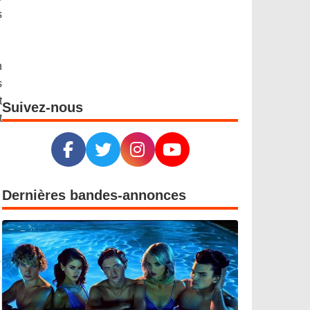
s
n
s
t
Suivez-nous
t
Dernières bandes-annonces