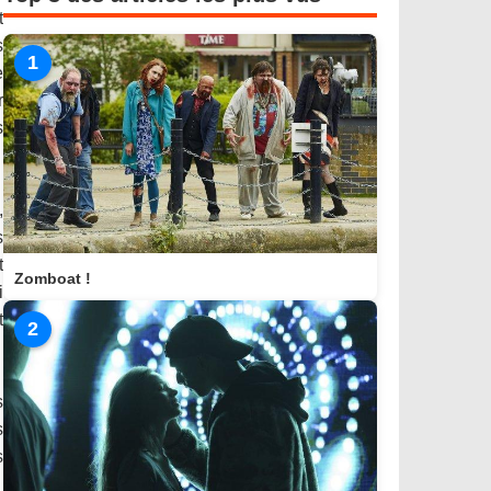
t
s
1
e
r
s
,
s
t
Zomboat !
i
t
2
s
s
s