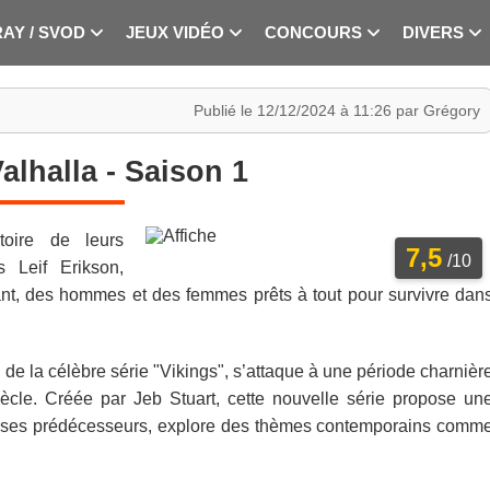
RAY / SVOD
JEUX VIDÉO
CONCOURS
DIVERS
Publié le 12/12/2024 à 11:26 par Grégory
alhalla - Saison 1
toire de leurs
7,5
/10
s Leif Erikson,
nt, des hommes et des femmes prêts à tout pour survivre dan
l de la célèbre série "Vikings", s’attaque à une période charnièr
iècle. Créée par Jeb Stuart, cette nouvelle série propose un
à ses prédécesseurs, explore des thèmes contemporains comm