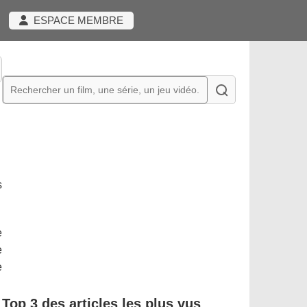
ESPACE MEMBRE
s
e
e
e
Top 3 des articles les plus vus