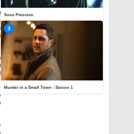
t
Sous Pression
s
s
3
a
n
t
t
Murder in a Small Town - Saison 1
e
u
e
e