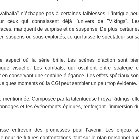
Valhalla" n’échappe pas à certaines faiblesses. L’intrigue peu
pour ceux qui connaissent déjà l’univers de "Vikings". Le
icaces, manquent de surprise et de suspense. De plus, certaine
s en suspens ou sous-exploités, ce qui laisse le spectateur sur s
 aspect où la série brille. Les scènes d’action sont bie
ique visuelle. Les combats, qui oscillent entre stratégie e
out en conservant une certaine élégance. Les effets spéciaux son
 quelques moments où la CGI peut sembler un peu trop évidente.
re mentionnée. Composée par la talentueuse Freya Ridings, ell
nnages et les événements épiques, renforçant l’immersion d
aisse entrevoir des promesses pour l'avenir. Les enjeux s
ce pour de futures confrontations, tant sur le plan personnel qu