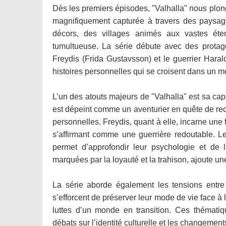
Dès les premiers épisodes, "Valhalla" nous plo
magnifiquement capturée à travers des paysages
décors, des villages animés aux vastes éte
tumultueuse. La série débute avec des protag
Freydis (Frida Gustavsson) et le guerrier Hara
histoires personnelles qui se croisent dans un 
L’un des atouts majeurs de "Valhalla" est sa ca
est dépeint comme un aventurier en quête de reco
personnelles. Freydis, quant à elle, incarne une
s’affirmant comme une guerrière redoutable. Le
permet d’approfondir leur psychologie et de l
marquées par la loyauté et la trahison, ajoute une
La série aborde également les tensions entre 
s’efforcent de préserver leur mode de vie face à l
luttes d’un monde en transition. Ces thématiq
débats sur l’identité culturelle et les changemen