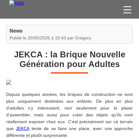
FILMS
News
SÉRIES
Publié le 20/05/2026 à 10:43 par Grégory
DVD / BLU-RAY / SVOD
JEKCA : la Brique Nouvelle
JEUX VIDÉO
Génération pour Adultes
CONCOURS
DIVERS
Depuis quelques années, les briques de construction ne sont
ESPACE
plus uniquement destinées aux enfants. De plus en plus
MEMBRE
d’adultes s’y intéressent, non seulement pour le plaisir
d’assembler, mais aussi pour créer des objets qu’ils vont
réellement exposer chez eux. C’est précisément sur ce terrain
que
JEKCA
tente de se faire une place, avec une approche
différente et plutôt surprenante.