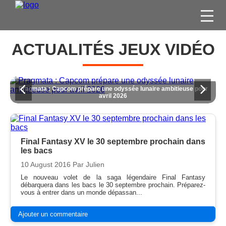
FILMS
ACTUALITÉS JEUX VIDÉO
SÉRIES
DVD / BLU-RAY / SVOD
euse pour
Baptiste : une poupée maudite s'apprête à hanter consoles et PC
JEUX VIDÉO
2026
CONCOURS
DIVERS
Final Fantasy XV le 30 septembre prochain dans
les bacs
ESPACE
10 August 2016
Par Julien
MEMBRE
Le nouveau volet de la saga légendaire Final Fantasy
débarquera dans les bacs le 30 septembre prochain. Préparez-
vous à entrer dans un monde dépassan...
Ajouter un commentaire