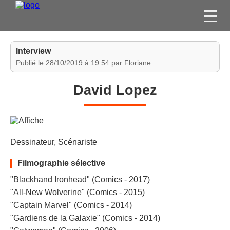
FILMS
Interview
SÉRIES
Publié le 28/10/2019 à 19:54 par Floriane
DVD / BLU-RAY / SVOD
David Lopez
JEUX VIDÉO
CONCOURS
DIVERS
Dessinateur, Scénariste
ESPACE
Filmographie sélective
MEMBRE
"Blackhand Ironhead" (Comics - 2017)
"All-New Wolverine" (Comics - 2015)
"Captain Marvel" (Comics - 2014)
"Gardiens de la Galaxie" (Comics - 2014)