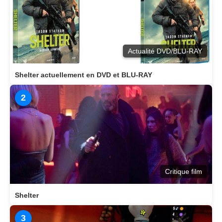
Actualité DVD/BLU-RAY
Shelter actuellement en DVD et BLU-RAY
2
Critique film
Shelter
3