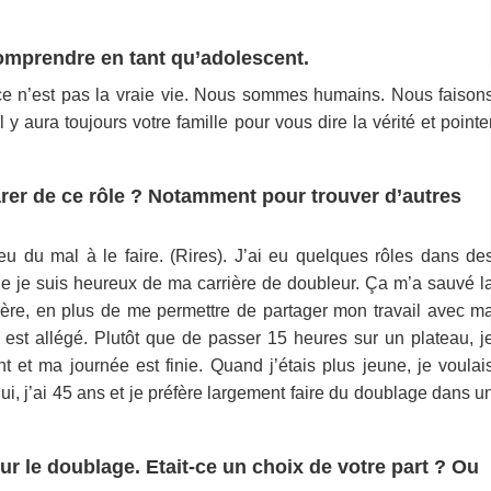
 comprendre en tant qu’adolescent.
r ce n’est pas la vraie vie. Nous sommes humains. Nous faison
 y aura toujours votre famille pour vous dire la vérité et pointe
parer de ce rôle ? Notamment pour trouver d’autres
u du mal à le faire. (Rires). J’ai eu quelques rôles dans de
ue je suis heureux de ma carrière de doubleur. Ça m’a sauvé l
cière, en plus de me permettre de partager mon travail avec m
 est allégé. Plutôt que de passer 15 heures sur un plateau, j
 et ma journée est finie. Quand j’étais plus jeune, je voulai
ui, j’ai 45 ans et je préfère largement faire du doublage dans u
ur le doublage. Etait-ce un choix de votre part ? Ou