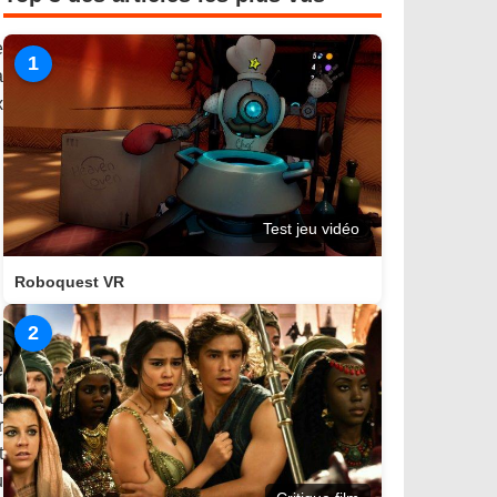
e
1
a
x
Test jeu vidéo
Roboquest VR
2
e
à
r
t
u