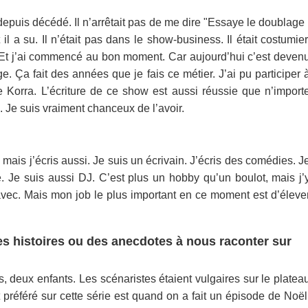
 depuis décédé. Il n’arrêtait pas de me dire "Essaye le doublage 
 a su. Il n’était pas dans le show-business. Il était costumier
son. Et j’ai commencé au bon moment. Car aujourd’hui c’est deven
ge. Ça fait des années que je fais ce métier. J’ai pu participer 
Korra. L’écriture de ce show est aussi réussie que n’import
l. Je suis vraiment chanceux de l’avoir.
mais j’écris aussi. Je suis un écrivain. J’écris des comédies. J
rie. Je suis aussi DJ. C’est plus un hobby qu’un boulot, mais j’
avec. Mais mon job le plus important en ce moment est d’éleve
es histoires ou des anecdotes à nous raconter sur
s, deux enfants. Les scénaristes étaient vulgaires sur le platea
 préféré sur cette série est quand on a fait un épisode de Noël