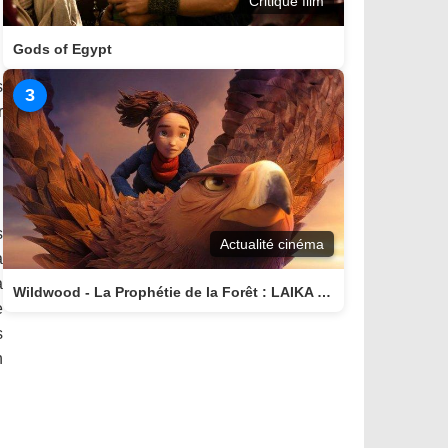
Critique film
Gods of Egypt
s
3
r
s
Actualité cinéma
a
a
Wildwood - La Prophétie de la Forêt : LAIKA nous invite dans un monde magique
e
s
n