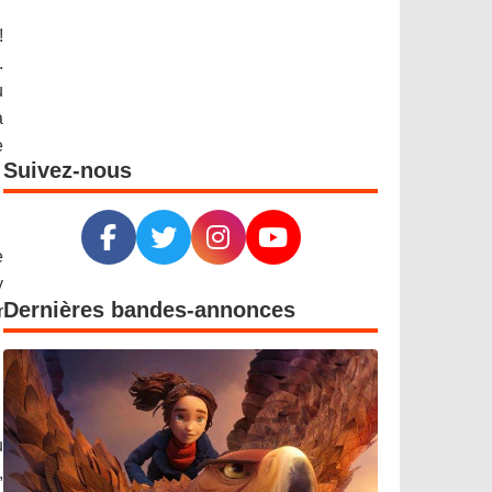
!
.
u
à
e
Suivez-nous
e
y
Dernières bandes-annonces
r
u
,