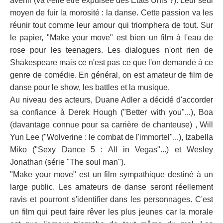
avenir (va t-elle être expulsée des Etats Unis ?). Leur seul
moyen de fuir la morosité : la danse. Cette passion va les
réunir tout comme leur amour qui triomphera de tout. Sur
le papier, "Make your move" est bien un film à l'eau de
rose pour les teenagers. Les dialogues n'ont rien de
Shakespeare mais ce n'est pas ce que l'on demande à ce
genre de comédie. En général, on est amateur de film de
danse pour le show, les battles et la musique.
Au niveau des acteurs, Duane Adler a décidé d'accorder
sa confiance à Derek Hough ("Better with you"...), Boa
(davantage connue pour sa carrière de chanteuse) , Will
Yun Lee ("Wolverine : le combat de l'immortel"...), Izabella
Miko ("Sexy Dance 5 : All in Vegas"...) et Wesley
Jonathan (série "The soul man").
"Make your move" est un film sympathique destiné à un
large public. Les amateurs de danse seront réellement
ravis et pourront s'identifier dans les personnages. C'est
un film qui peut faire rêver les plus jeunes car la morale