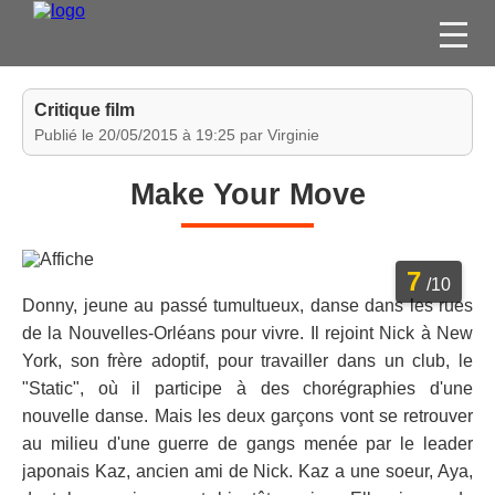
FILMS
Critique film
SÉRIES
Publié le 20/05/2015 à 19:25 par Virginie
DVD / BLU-RAY / SVOD
Make Your Move
JEUX VIDÉO
CONCOURS
7
DIVERS
/10
Donny, jeune au passé tumultueux, danse dans les rues
de la Nouvelles-Orléans pour vivre. Il rejoint Nick à New
ESPACE
York, son frère adoptif, pour travailler dans un club, le
MEMBRE
"Static", où il participe à des chorégraphies d'une
nouvelle danse. Mais les deux garçons vont se retrouver
au milieu d'une guerre de gangs menée par le leader
japonais Kaz, ancien ami de Nick. Kaz a une soeur, Aya,