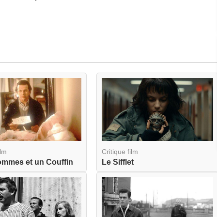
ilm
Critique film
ommes et un Couffin
Le Sifflet