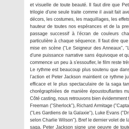
et visuelle de toute beauté. Il faut dire que Pe
trilogie d'une seule traite comme il avait fait a
décors, les costumes, les maquillages, les effet
hauteur de toutes nos espérances et de la premi
passage successif à l'écran de couleurs ch
particulière à chaque séquence. Il faut dire qu
mise en scène ("Le Seigneur des Anneaux", "Lo
d'une puissance narrative sans équivoque et qui
commence un peu à s'essoufler, le film reste t
Le rythme est beaucoup plus soutenu que dans
l'action et Peter Jackson maintient ce rythme ju
efficace et le plus spectaculaire de la saga t
chorégraphiées de manière époustouflantes ma
Côté casting, nous retrouvons bien évidemment t
Freeman ("Sherlock"), Richard Armitage ("Captain
("Les Gardiens de la Galaxie"), Luke Evans ("Dr
selon Charlie Wilson"). Bref le dernier volet de l
saga. Peter Jackson signe une oeuvre de tout