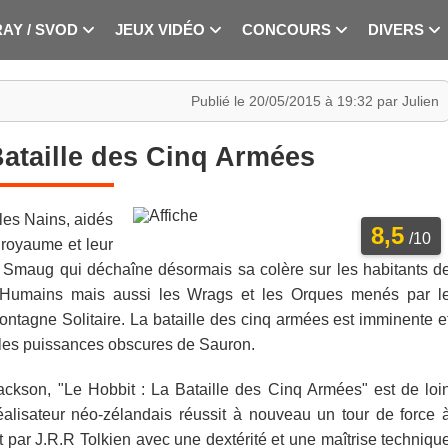
RAY / SVOD
JEUX VIDÉO
CONCOURS
DIVERS
Publié le 20/05/2015 à 19:32 par Julien
Bataille des Cinq Armées
 les Nains, aidés
8,5
/10
r royaume et leur
on Smaug qui déchaîne désormais sa colère sur les habitants d
les Humains mais aussi les Wrags et les Orques menés par l
ntagne Solitaire. La bataille des cinq armées est imminente e
e les puissances obscures de Sauron.
Jackson, "Le Hobbit : La Bataille des Cinq Armées" est de loi
réalisateur néo-zélandais réussit à nouveau un tour de force 
it par J.R.R Tolkien avec une dextérité et une maîtrise techniqu