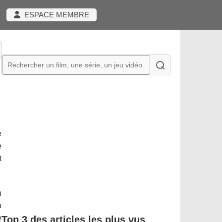
ESPACE MEMBRE
e
e
t
n
à
e
Top 3 des articles les plus vus