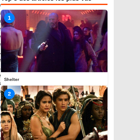
e
s
1
a
e
e
e
,
e
.
e
Shelter
s
s
2
.
n
e
e
a
n