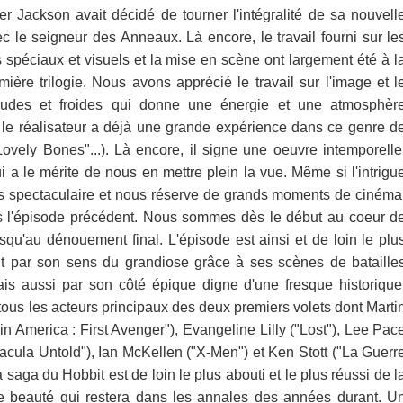
ter Jackson avait décidé de tourner l'intégralité de sa nouvell
vec le seigneur des Anneaux. Là encore, le travail fourni sur le
s spéciaux et visuels et la mise en scène ont largement été à l
ère trilogie. Nous avons apprécié le travail sur l'image et l
audes et froides qui donne une énergie et une atmosphèr
e le réalisateur a déjà une grande expérience dans ce genre d
vely Bones"...). Là encore, il signe une oeuvre intemporelle
 a le mérite de nous en mettre plein la vue. Même si l'intrigu
rès spectaculaire et nous réserve de grands moments de cinéma
 l'épisode précédent. Nous sommes dès le début au coeur d
squ'au dénouement final. L'épisode est ainsi et de loin le plu
ant par son sens du grandiose grâce à ses scènes de bataille
is aussi par son côté épique digne d'une fresque historique
ous les acteurs principaux des deux premiers volets dont Marti
 America : First Avenger"), Evangeline Lilly ("Lost"), Lee Pac
acula Untold"), Ian McKellen ("X-Men") et Ken Stott ("La Guerr
a saga du Hobbit est de loin le plus abouti et le plus réussi de l
e beauté qui restera dans les annales des années durant. U