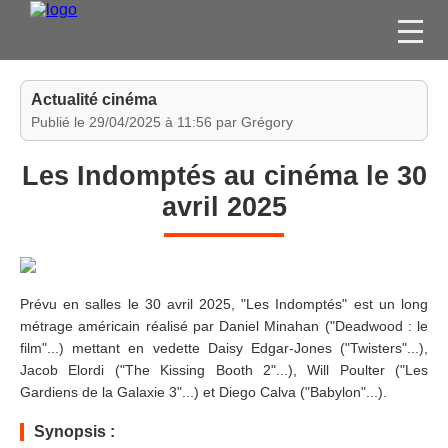
FILMS
Actualité cinéma
SÉRIES
Publié le 29/04/2025 à 11:56 par Grégory
DVD / BLU-RAY / SVOD
Les Indomptés au cinéma le 30
JEUX VIDÉO
avril 2025
CONCOURS
DIVERS
Prévu en salles le 30 avril 2025, "Les Indomptés" est un long
ESPACE
métrage américain réalisé par Daniel Minahan ("Deadwood : le
MEMBRE
film"...) mettant en vedette Daisy Edgar-Jones ("Twisters"...),
Jacob Elordi ("The Kissing Booth 2"...), Will Poulter ("Les
Gardiens de la Galaxie 3"...) et Diego Calva ("Babylon"...).
Synopsis :