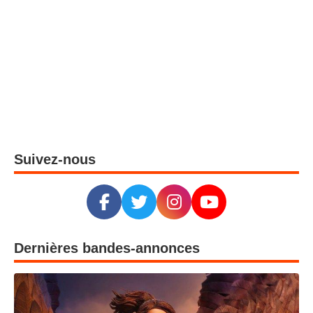
Spider-Man: Brand New Day : Peter Parker est de retour au cinéma le 29 juillet
3
Scrooge : une nouvelle adaptation du célèbre conte arrive au cinéma le 11 novembre