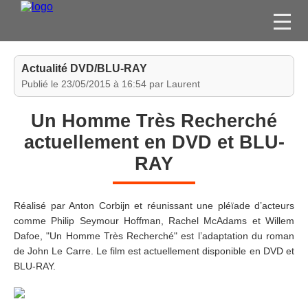
FILMS
Actualité DVD/BLU-RAY
SÉRIES
Publié le 23/05/2015 à 16:54 par Laurent
DVD / BLU-RAY / SVOD
Un Homme Très Recherché
JEUX VIDÉO
actuellement en DVD et BLU-
CONCOURS
RAY
DIVERS
Réalisé par Anton Corbijn et réunissant une pléïade d’acteurs
ESPACE
comme Philip Seymour Hoffman, Rachel McAdams et Willem
MEMBRE
Dafoe, "Un Homme Très Recherché" est l’adaptation du roman
de John Le Carre. Le film est actuellement disponible en DVD et
BLU-RAY.