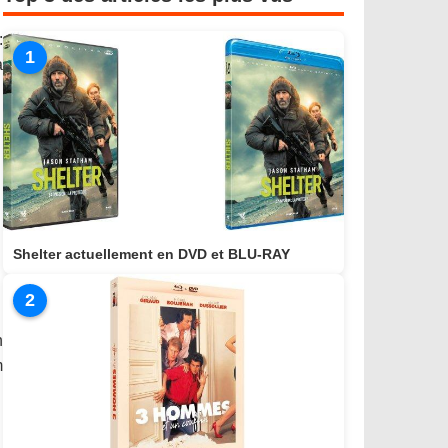
:
1
a
Shelter actuellement en DVD et BLU-RAY
2
n
m