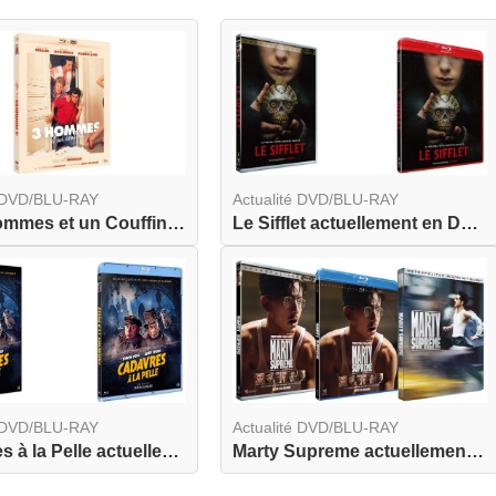
é DVD/BLU-RAY
Actualité DVD/BLU-RAY
Trois Hommes et un Couffin actuellement en combo...
Le Sifflet actuellement en DVD et BLU-RAY
é DVD/BLU-RAY
Actualité DVD/BLU-RAY
Cadavres à la Pelle actuellement en DVD et BLU-R...
Marty Supreme actuellement en DVD, BLU-RAY et BL...