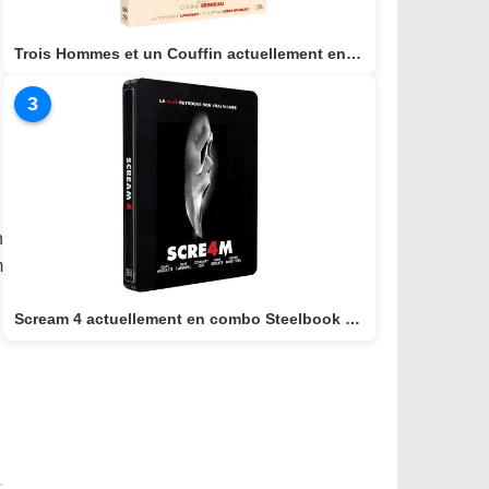
Trois Hommes et un Couffin actuellement en combo BLU-RAY/DVD
3
n
m
Scream 4 actuellement en combo Steelbook BLU-RAY 4K + BLU-RAY