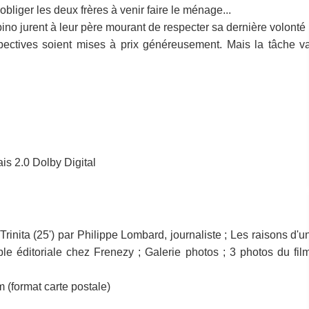
liger les deux frères à venir faire le ménage...
bino jurent à leur père mourant de respecter sa dernière volonté 
spectives soient mises à prix généreusement. Mais la tâche v
ais 2.0 Dolby Digital
 Trinita (25') par Philippe Lombard, journaliste ; Les raisons d'u
e éditoriale chez Frenezy ; Galerie photos ; 3 photos du fil
m (format carte postale)