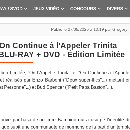
RAY / SVOD
JEUX VIDÉO
CONCOURS
DIVERS
Publié le 27/05/2026 à 10:19 par Grégory
 On Continue à l'Appeler Trinita
BLU-RAY + DVD - Édition Limitée
 Limitée, "On l'Appelle Trinita" et "On Continue à l'Appele
 et réalisés par Enzo Barboni ("Deux super-flics"...) mettant e
t Personne"...) et Bud Spencer ("Petit Papa Baston"...).
 retrouve par hasard son frère Bambino qui a usurpé l'identité d
es que subit une communauté de mormons de la part d'un terribl