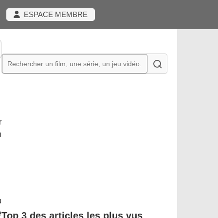
ESPACE MEMBRE
r
n
u
e
Top 3 des articles les plus vus