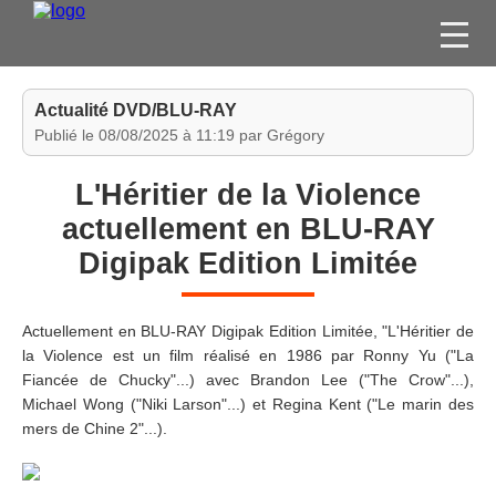
FILMS
Actualité DVD/BLU-RAY
SÉRIES
Publié le 08/08/2025 à 11:19 par Grégory
DVD / BLU-RAY / SVOD
L'Héritier de la Violence
JEUX VIDÉO
actuellement en BLU-RAY
CONCOURS
Digipak Edition Limitée
DIVERS
Actuellement en BLU-RAY Digipak Edition Limitée, "L'Héritier de
ESPACE
la Violence est un film réalisé en 1986 par Ronny Yu ("La
MEMBRE
Fiancée de Chucky"...) avec Brandon Lee ("The Crow"...),
Michael Wong ("Niki Larson"...) et Regina Kent ("Le marin des
mers de Chine 2"...).