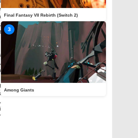
n
e
Final Fantasy VII Rebirth (Switch 2)
a
,
3
t
s
,
n
t
Among Giants
s
,
i
"