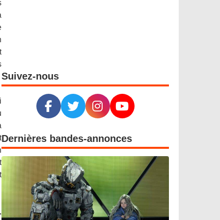
s
a
e
h
t
s
Suivez-nous
i
u
à
Dernières bandes-annonces
t
n
t
t
,