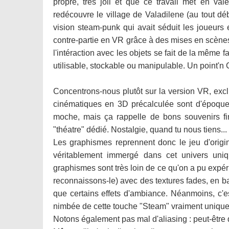
propre, très joli et que ce travail met en vale
redécouvre le village de Valadilene (au tout déb
vision steam-punk qui avait séduit les joueurs
contre-partie en VR grâce à des mises en scènes
l'intéraction avec les objets se fait de la même fa
utilisable, stockable ou manipulable. Un point'n
Concentrons-nous plutôt sur la version VR, exc
cinématiques en 3D précalculée sont d'époque (c
moche, mais ça rappelle de bons souvenirs f
"théatre" dédié. Nostalgie, quand tu nous tiens...
Les graphismes reprennent donc le jeu d'origin
véritablement immergé dans cet univers un
graphismes sont très loin de ce qu'on a pu expér
reconnaissons-le) avec des textures fades, en ba
que certains effets d'ambiance. Néanmoins, c'es
nimbée de cette touche "Steam" vraiment unique
Notons également pas mal d'aliasing : peut-être 