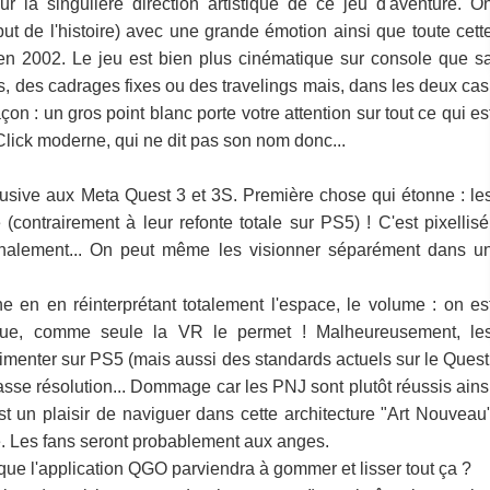
ur la singulière direction artistique de ce jeu d'aventure. O
ut de l'histoire) avec une grande émotion ainsi que toute cett
 en 2002. Le jeu est bien plus cinématique sur console que s
, des cadrages fixes ou des travelings mais, dans les deux cas
çon : un gros point blanc porte votre attention sur tout ce qui es
 Click moderne, qui ne dit pas son nom donc...
lusive aux Meta Quest 3 et 3S. Première chose qui étonne : le
ontrairement à leur refonte totale sur PS5) ! C'est pixellisé
inalement... On peut même les visionner séparément dans u
e en en réinterprétant totalement l'espace, le volume : on es
ique, comme seule la VR le permet ! Malheureusement, le
imenter sur PS5 (mais aussi des standards actuels sur le Quest
sse résolution... Dommage car les PNJ sont plutôt réussis ains
t un plaisir de naviguer dans cette architecture "Art Nouveau
. Les fans seront probablement aux anges.
que l'application QGO parviendra à gommer et lisser tout ça ?