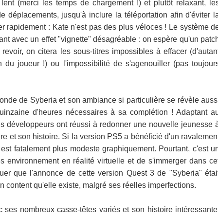
lent (merci les temps de chargement !) et plutôt relaxant, le
de déplacements, jusqu'à inclure la téléportation afin d'éviter l
ter rapidement : Kate n'est pas des plus véloces ! Le système d
sant avec un effet "vignette" désagréable : on espère qu'un patc
evoir, on citera les sous-titres impossibles à effacer (d'autan
du joueur !) ou l'impossibilité de s'agenouiller (pas toujour
monde de Syberia et son ambiance si particulière se révèle auss
quinzaine d'heures nécessaires à sa complétion ! Adaptant a
 les développeurs ont réussi à redonner une nouvelle jeunesse 
ure et son histoire. Si la version PS5 a bénéficié d'un ravalemen
 est fatalement plus modeste graphiquement. Pourtant, c'est u
s environnement en réalité virtuelle et de s'immerger dans ce
vouer que l'annonce de cette version Quest 3 de "Syberia" étai
n content qu'elle existe, malgré ses réelles imperfections.
c ses nombreux casse-têtes variés et son histoire intéressante