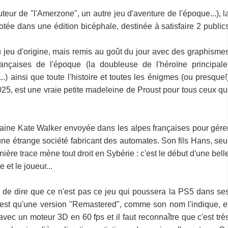
ur de "l'Amerzone", un autre jeu d'aventure de l'époque...), l
bootée dans une édition bicéphale, destinée à satisfaire 2 public
u jeu d'origine, mais remis au goût du jour avec des graphisme
rançaises de l'époque (la doubleuse de l'héroïne principale
.) ainsi que toute l'histoire et toutes les énigmes (ou presque!
025, est une vraie petite madeleine de Proust pour tous ceux qu
aine Kate Walker envoyée dans les alpes françaises pour gére
une étrange société fabricant des automates. Son fils Hans, seu
rnière trace mène tout droit en Sybérie : c'est le début d'une bell
et le joueur...
e de dire que ce n'est pas ce jeu qui poussera la PS5 dans se
 n'est qu'une version "Remastered", comme son nom l'indique, e
 avec un moteur 3D en 60 fps et il faut reconnaître que c'est trè