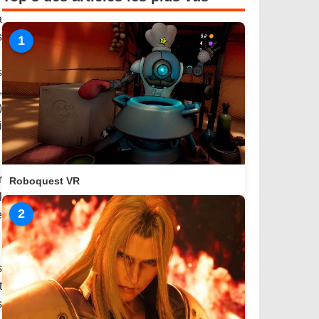
a
s
1
s
,
)
i
r
Roboquest VR
l
2
e
s
t
s