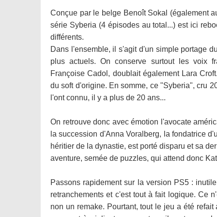
Conçue par le belge Benoît Sokal (également aute
série Syberia (4 épisodes au total...) est ici re
différents.
Dans l'ensemble, il s'agit d'un simple portage d
plus actuels. On conserve surtout les voix f
Françoise Cadol, doublait également Lara Croft..
du soft d'origine. En somme, ce "Syberia", cru 2
l'ont connu, il y a plus de 20 ans...
On retrouve donc avec émotion l'avocate améric
la succession d'Anna Voralberg, la fondatrice d'
héritier de la dynastie, est porté disparu et sa de
aventure, semée de puzzles, qui attend donc Kate 
Passons rapidement sur la version PS5 : inutil
retranchements et c'est tout à fait logique. Ce
non un remake. Pourtant, tout le jeu a été refait