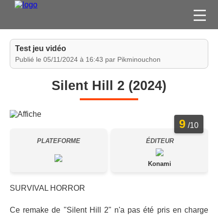
FILMS
Test jeu vidéo
SÉRIES
Publié le 05/11/2024 à 16:43 par Pikminouchon
DVD / BLU-RAY / SVOD
Silent Hill 2 (2024)
JEUX VIDÉO
CONCOURS
9
DIVERS
/10
PLATEFORME
ÉDITEUR
ESPACE
MEMBRE
Konami
SURVIVAL HORROR
Ce remake de "Silent Hill 2" n'a pas été pris en charge