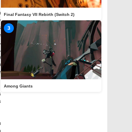
n
Final Fantasy VII Rebirth (Switch 2)
e
s
3
e
,
,
a
n
e
Among Giants
s
s
u
a