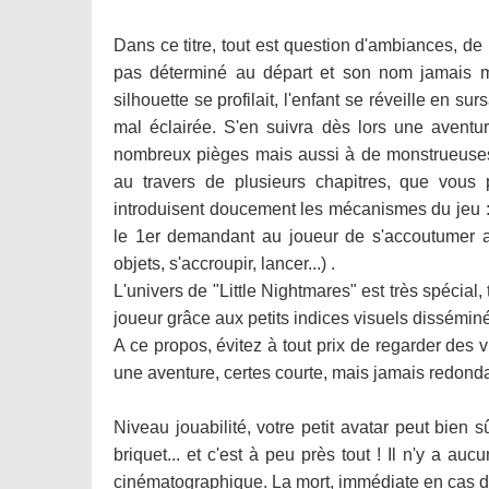
Dans ce titre, tout est question d'ambiances, de
pas déterminé au départ et son nom jamais me
silhouette se profilait, l'enfant se réveille en s
mal éclairée. S'en suivra dès lors une aventu
nombreux pièges mais aussi à de monstrueuses c
au travers de plusieurs chapitres, que vous p
introduisent doucement les mécanismes du jeu : 
le 1er demandant au joueur de s'accoutumer a
objets, s'accroupir, lancer...) .
L'univers de "Little Nightmares" est très spécial,
joueur grâce aux petits indices visuels dissémin
A ce propos, évitez à tout prix de regarder des
une aventure, certes courte, mais jamais redond
Niveau jouabilité, votre petit avatar peut bien sû
briquet... et c'est à peu près tout ! Il n'y a auc
cinématographique. La mort, immédiate en cas d