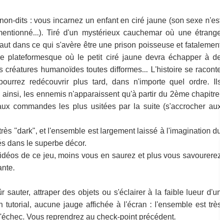
 non-dits : vous incarnez un enfant en ciré jaune (son sexe n'es
ntionné...). Tiré d'un mystérieux cauchemar où une étrang
ursaut dans ce qui s'avère être une prison poisseuse et fatalemen
re plateformesque où le petit ciré jaune devra échapper à d
réatures humanoïdes toutes difformes... L'histoire se racont
ourrez redécouvrir plus tard, dans n'importe quel ordre. Il
ainsi, les ennemis n'apparaissent qu'à partir du 2ème chapitre
ux commandes les plus usitées par la suite (s'accrocher au
 très "dark", et l'ensemble est largement laissé à l'imagination d
és dans le superbe décor.
 vidéos de ce jeu, moins vous en saurez et plus vous savourere
ante.
r sauter, attraper des objets ou s'éclairer à la faible lueur d'u
un tutorial, aucune jauge affichée à l'écran : l'ensemble est trè
'échec. Vous reprendrez au check-point précédent.