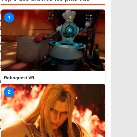
t
1
e
t
e
e
s
,
x
Roboquest VR
u
2
z
n
s