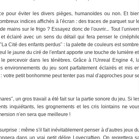
ence pour éviter les divers pièges, humanoïdes ou non. Et bie
mbreux indices affichés à l'écran : des traces de parquet sur l
 mains sur le frigo ? Essayez donc de l'ouvrir... Tout l'univer
t éclairé avec un sens du détail qui fera penser le cinéphil
, "La Cité des enfants perdus" : la palette de couleurs est sombre
l le jaune du ciré de l'enfant apporte une touche de lumière et
e le percevoir dans les ténèbres. Grâce à l'Unreal Engine 4, l
tres environnements du jeu sont parfaitement éclairés et mis e
 : votre petit bonhomme peut tenter pas mal d'approches pour s
s", un gros travail a été fait sur la partie sonore du jeu. Si le
ts inquiétants, les grognements et les cris lointains ne vou
mersion n'en sera que meilleure !
urprise : même s'il fait inévitablement penser à d'autres jeux d
gera dans un vrai petit délire Lovecraftien. On regrettera s