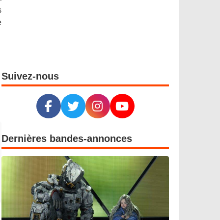
s
e
Suivez-nous
Dernières bandes-annonces