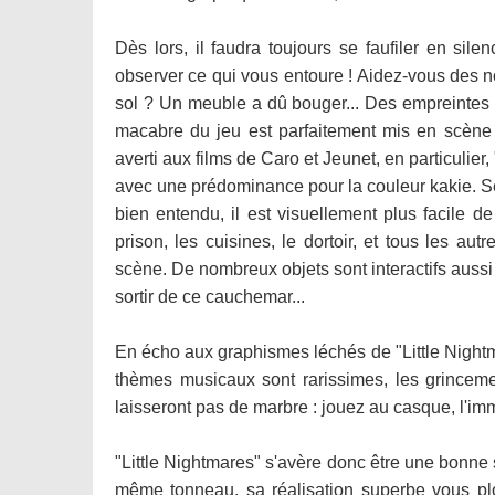
Dès lors, il faudra toujours se faufiler en sil
observer ce qui vous entoure ! Aidez-vous des no
sol ? Un meuble a dû bouger... Des empreintes de
macabre du jeu est parfaitement mis en scène e
averti aux films de Caro et Jeunet, en particulier
avec une prédominance pour la couleur kakie. Seu
bien entendu, il est visuellement plus facile d
prison, les cuisines, le dortoir, et tous les au
scène. De nombreux objets sont interactifs aussi
sortir de ce cauchemar...
En écho aux graphismes léchés de "Little Nightmare
thèmes musicaux sont rarissimes, les grincemen
laisseront pas de marbre : jouez au casque, l'im
"Little Nightmares" s'avère donc être une bonne s
même tonneau, sa réalisation superbe vous plon