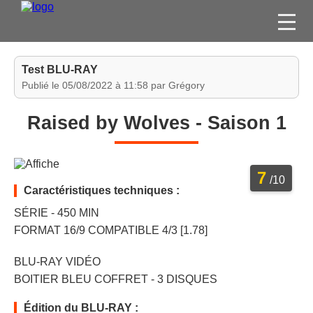
FILMS
Test BLU-RAY
SÉRIES
Publié le 05/08/2022 à 11:58 par Grégory
DVD / BLU-RAY / SVOD
Raised by Wolves - Saison 1
JEUX VIDÉO
CONCOURS
7
DIVERS
/10
Caractéristiques techniques :
SÉRIE - 450 MIN
ESPACE
FORMAT 16/9 COMPATIBLE 4/3 [1.78]
MEMBRE
BLU-RAY VIDÉO
BOITIER BLEU COFFRET - 3 DISQUES
Édition du BLU-RAY :