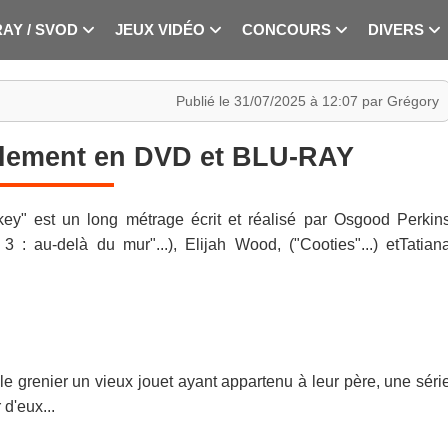
RAY / SVOD
JEUX VIDÉO
CONCOURS
DIVERS
Publié le 31/07/2025 à 12:07 par Grégory
llement en DVD et BLU-RAY
" est un long métrage écrit et réalisé par Osgood Perkin
 : au-delà du mur"...), Elijah Wood, ("Cooties"...) etTatian
le grenier un vieux jouet ayant appartenu à leur père, une séri
d'eux...