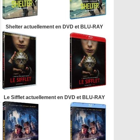
Shelter actuellement en DVD et BLU-RAY
Le Sifflet actuellement en DVD et BLU-RAY