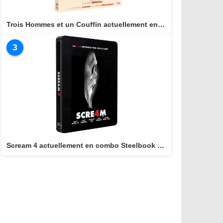
Trois Hommes et un Couffin actuellement en combo BLU-RAY/DVD
3
Scream 4 actuellement en combo Steelbook BLU-RAY 4K + BLU-RAY