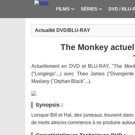
FILMS
SÉRIES
DVD / BLU-
Actualité DVD/BLU-RAY
The Monkey actue
Actuellement en DVD et BLU-RAY, "The Monkey
("Longlegs"...) avec Theo James ("Divergente 3
Maslany ("Orphan Black"...).
Synopsis :
Lorsque Bill et Hal, des jumeaux, trouvent dans 
de morts atroces commence à se produire autour 