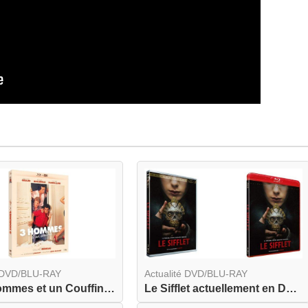
é DVD/BLU-RAY
Actualité DVD/BLU-RAY
Trois Hommes et un Couffin actuellement en combo...
Le Sifflet actuellement en DVD et BLU-RAY