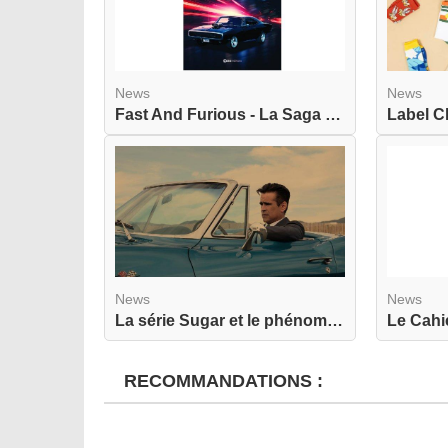
News
News
Fast And Furious - La Saga - Les Acteurs - Les V...
News
News
La série Sugar et le phénomène réel du Sugar Dat...
RECOMMANDATIONS :