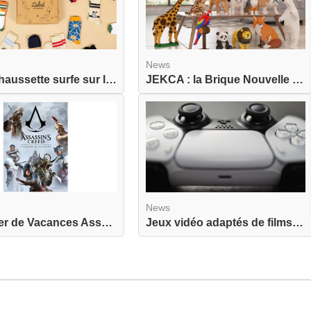
News
Label Chaussette surfe sur la nostalgie avec une...
JEKCA : la Brique Nouvelle Génération pour Adult...
News
Le Cahier de Vacances Assassin's Creed actuellem...
Jeux vidéo adaptés de films : quand une adaptati...