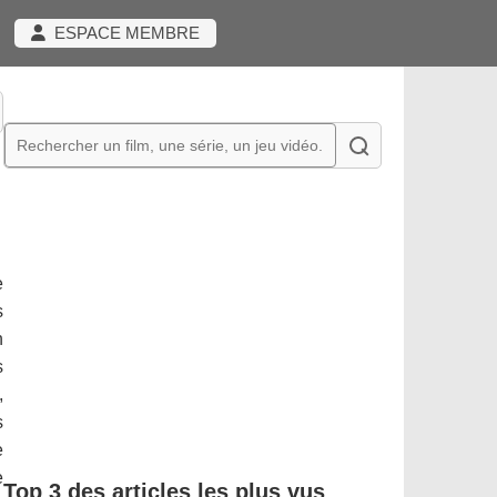
ESPACE MEMBRE
e
s
n
s
,
s
e
e
Top 3 des articles les plus vus