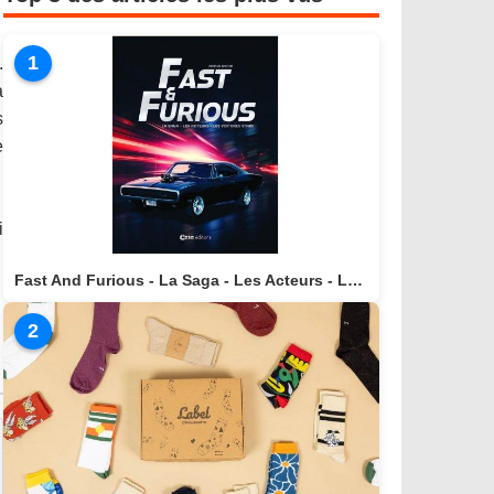
1
.
à
s
e
i
Fast And Furious - La Saga - Les Acteurs - Les Voitures Stars actuellement disponible en librairie
2