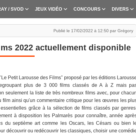
RAY / SVOD
JEUX VIDÉO
CONCOURS
DIVERS
Publié le 17/02/2022 à 12:50 par Grégory
lms 2022 actuellement disponible
e "Le Petit Larousse des Films" proposé par les éditions Larouss
groupant plus de 3 000 films classés de A à Z mais pa
on seulement la liste de très nombreux films avec, pour chacu
 film ainsi qu'un commentaire critique pour les œuvres les plu
ssentielles grâce à la sélection de films classés par genres
lement à disposition les Palmarès pour connaître, année aprè
ons du septième art comme les Oscars, les Césars ou bien l
pour découvrir ou redécouvrir les classiques, choisir une comédi