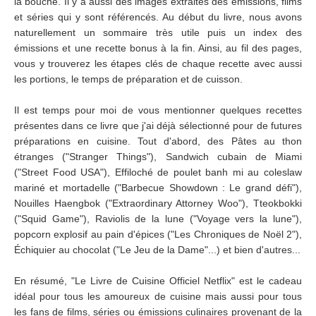
la bouche. Il y a aussi des images extraites des émissions, films
et séries qui y sont référencés. Au début du livre, nous avons
naturellement un sommaire très utile puis un index des
émissions et une recette bonus à la fin. Ainsi, au fil des pages,
vous y trouverez les étapes clés de chaque recette avec aussi
les portions, le temps de préparation et de cuisson.
Il est temps pour moi de vous mentionner quelques recettes
présentes dans ce livre que j'ai déjà sélectionné pour de futures
préparations en cuisine. Tout d'abord, des Pâtes au thon
étranges ("Stranger Things"), Sandwich cubain de Miami
("Street Food USA"), Effiloché de poulet banh mi au coleslaw
mariné et mortadelle ("Barbecue Showdown : Le grand défi"),
Nouilles Haengbok ("Extraordinary Attorney Woo"), Tteokbokki
("Squid Game"), Raviolis de la lune ("Voyage vers la lune"),
popcorn explosif au pain d'épices ("Les Chroniques de Noël 2"),
Échiquier au chocolat ("Le Jeu de la Dame"...) et bien d'autres...
En résumé, "Le Livre de Cuisine Officiel Netflix" est le cadeau
idéal pour tous les amoureux de cuisine mais aussi pour tous
les fans de films, séries ou émissions culinaires provenant de la