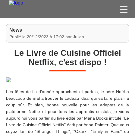
FILMS
News
SÉRIES
Publié le 20/12/2023 à 17:02 par Julien
DVD / BLU-RAY / SVOD
Le Livre de Cuisine Officiel
JEUX VIDÉO
Netflix, c'est dispo !
CONCOURS
DIVERS
Les fêtes de fin d'année approchent et parfois, le père Noël a
ESPACE
beaucoup de mal à trouver le cadeau idéal qui va faire plaisir à
MEMBRE
coup sûr. Et bien, bonne nouvelle pour les adeptes de la
plateforme Netflix et pour tous les apprentis cuistots, je viens
aujourd'hui vous parler du livre édité par Mana Books intitulé "Le
Livre de Cuisine Officiel Netflix" écrit par Anna Painter. Que vous
soyez fan de "Stranger Things", "Ozark', "Emily in Paris" ou