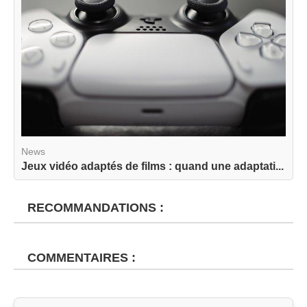
News
Jeux vidéo adaptés de films : quand une adaptati...
RECOMMANDATIONS :
COMMENTAIRES :