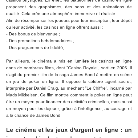
casinos physiques. En effet, les plateformes de casino en ligne
proposent des graphismes, des sons et des animations de
qualité. Cela crée une atmosphère immersive et réaliste.
Afin de récompenser les joueurs pour leur inscription, leur dépôt
ou leur activité, les casinos en ligne offrent aussi :
- Des bonus de bienvenue ;
- Des promotions hebdomadaires ;
- Des programmes de fidélité, ...
Par ailleurs, le cinéma a mis en lumière les casinos en ligne
dans de nombreux films, dont "Casino Royale", sorti en 2006. Il
s’agit du premier film de la saga James Bond à mettre en scène
un jeu de poker en ligne. Il oppose le célèbre agent secret,
interprété par Daniel Craig, au méchant "Le Chiffre", incarné par
Mads Mikkelsen. Ce film montre comment le poker en ligne peut
être un moyen pour financer des activités criminelles, mais aussi
un moyen pour les déjouer, grâce à l’intelligence, au courage et
à la chance de James Bond.
Le cinéma et les jeux d’argent en ligne : un