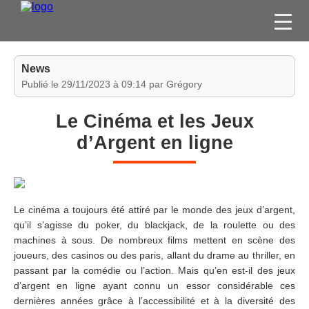
FILMS
News
SÉRIES
Publié le 29/11/2023 à 09:14 par Grégory
DVD / BLU-RAY / SVOD
Le Cinéma et les Jeux
JEUX VIDÉO
d’Argent en ligne
CONCOURS
DIVERS
Le cinéma a toujours été attiré par le monde des jeux d’argent,
ESPACE
qu’il s’agisse du poker, du blackjack, de la roulette ou des
MEMBRE
machines à sous. De nombreux films mettent en scène des
joueurs, des casinos ou des paris, allant du drame au thriller, en
passant par la comédie ou l’action. Mais qu’en est-il des jeux
d’argent en ligne ayant connu un essor considérable ces
dernières années grâce à l’accessibilité et à la diversité des