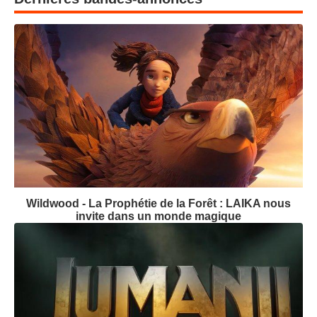
Wildwood - La Prophétie de la Forêt : LAIKA nous
invite dans un monde magique