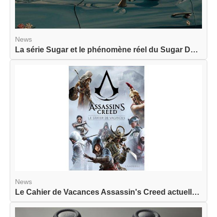
News
La série Sugar et le phénomène réel du Sugar Dat...
News
Le Cahier de Vacances Assassin's Creed actuellem...