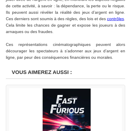
de cette activité, à savoir : la dépendance, la perte ou le risque.
Ils peuvent aussi révéler la réalité des jeux d’argent en ligne.
Ces derniers sont soumis à des règles, des lois et des
contrôles
.
Cela limite les chances de gagner et expose les joueurs à des
arnaques ou des fraudes.
Ces représentations cinématographiques peuvent alors
décourager les spectateurs à s’adonner aux jeux d’argent en
ligne, par peur des conséquences financières ou morales.
VOUS AIMEREZ AUSSI :