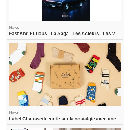
News
Fast And Furious - La Saga - Les Acteurs - Les V...
News
Label Chaussette surfe sur la nostalgie avec une...