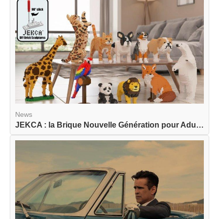
News
JEKCA : la Brique Nouvelle Génération pour Adult...