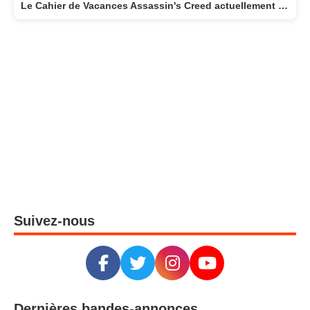
Le Cahier de Vacances Assassin's Creed actuellement disponible
Suivez-nous
Dernières bandes-annonces