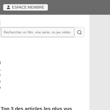
ESPACE MEMBRE
t
,
é
s
n
Top 3 des articles les plus vus