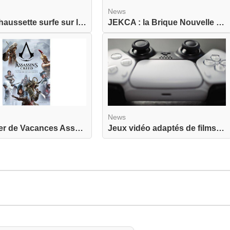
News
Label Chaussette surfe sur la nostalgie avec une...
JEKCA : la Brique Nouvelle Génération pour Adult...
News
Le Cahier de Vacances Assassin's Creed actuellem...
Jeux vidéo adaptés de films : quand une adaptati...