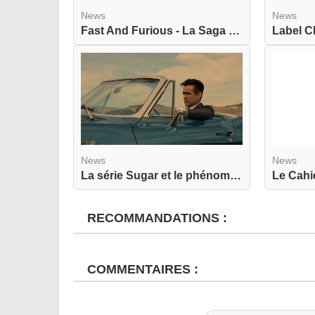
News
News
Fast And Furious - La Saga - Les Acteurs - Les V...
News
News
La série Sugar et le phénomène réel du Sugar Dat...
RECOMMANDATIONS :
COMMENTAIRES :