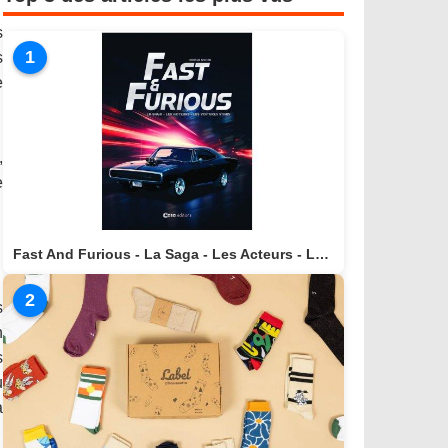
s
1
s
e
,
e
Fast And Furious - La Saga - Les Acteurs - Les Voitures Stars actuellement disponible en librairie
2
s
n
s
u
a