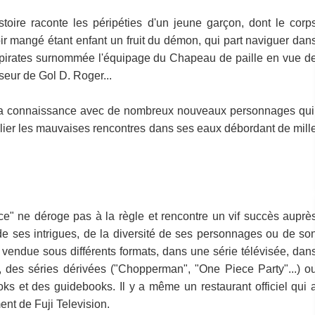
toire raconte les péripéties d'un jeune garçon, dont le corp
r mangé étant enfant un fruit du démon, qui part naviguer dan
 pirates surnommée l'équipage du Chapeau de paille en vue d
seur de Gol D. Roger...
ra connaissance avec de nombreux nouveaux personnages qui
palier les mauvaises rencontres dans ses eaux débordant de mill
 ne déroge pas à la règle et rencontre un vif succès auprè
de ses intrigues, de la diversité de ses personnages ou de so
 vendue sous différents formats, dans une série télévisée, dan
, des séries dérivées ("Chopperman", "One Piece Party"...) o
s et des guidebooks. Il y a même un restaurant officiel qui 
ent de Fuji Television.