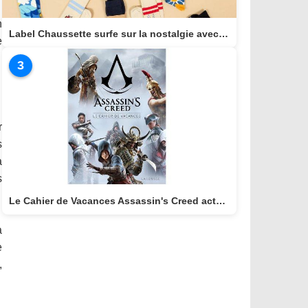
n
Label Chaussette surfe sur la nostalgie avec une collection dédiée aux héros cultes de notre enfance
e
3
r
s
a
s
Le Cahier de Vacances Assassin's Creed actuellement disponible
a
e
,