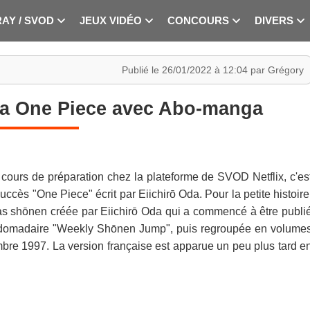
RAY / SVOD
JEUX VIDÉO
CONCOURS
DIVERS
Publié le 26/01/2022 à 12:04 par Grégory
a One Piece avec Abo-manga
n cours de préparation chez la plateforme de SVOD Netflix, c'es
ccès "One Piece" écrit par Eiichirō Oda. Pour la petite histoire
as shōnen créée par Eiichirō Oda qui a commencé à être publi
ebdomadaire "Weekly Shōnen Jump", puis regroupée en volume
bre 1997. La version française est apparue un peu plus tard e