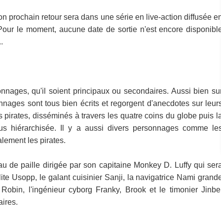
son prochain retour sera dans une série en live-action diffusée e
 Pour le moment, aucune date de sortie n'est encore disponibl
.
nnages, qu'il soient principaux ou secondaires. Aussi bien su
nages sont tous bien écrits et regorgent d'anecdotes sur leur
es pirates, disséminés à travers les quatre coins du globe puis l
us hiérarchisée. Il y a aussi divers personnages comme le
lement les pirates.
u de paille dirigée par son capitaine Monkey D. Luffy qui ser
élite Usopp, le galant cuisinier Sanji, la navigatrice Nami grand
Robin, l'ingénieur cyborg Franky, Brook et le timonier Jinbe
ires.