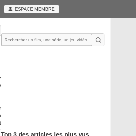
ESPACE MEMBRE
e
e
e
n
t
:
Top 3 des articles les plus vus