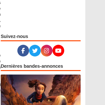
s
e
u
,
e
Suivez-nous
e
e
Dernières bandes-annonces
à
t
r