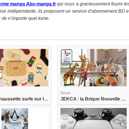
forme manga Abo-manga.fr
qui nous a gracieusement fourni le
ise indépendante, ils proposent un service d’abonnement BD e
ir de n’importe quel tome.
News
Label Chaussette surfe sur la nostalgie avec une...
JEKCA : la Brique Nouvelle Génération pour Adult...