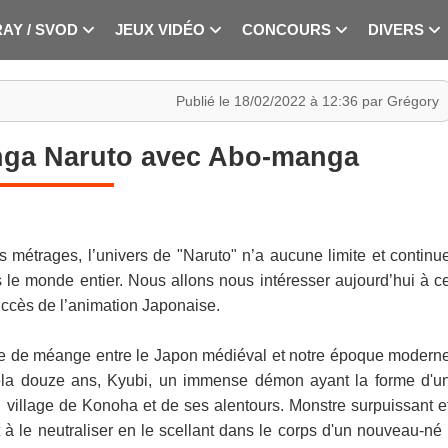
RAY / SVOD
JEUX VIDÉO
CONCOURS
DIVERS
Publié le 18/02/2022 à 12:36 par Grégory
nga Naruto avec Abo-manga
s métrages, l’univers de "Naruto" n’a aucune limite et continu
 le monde entier. Nous allons nous intéresser aujourd’hui à c
uccès de l’animation Japonaise.
rte de méange entre le Japon médiéval et notre époque modern
ela douze ans, Kyubi, un immense démon ayant la forme d'u
u village de Konoha et de ses alentours. Monstre surpuissant e
à le neutraliser en le scellant dans le corps d'un nouveau-né 