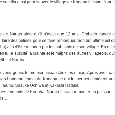
sacrifia ainsi pour sauver le village de Konoha laissant Narut
 de Naruto alors qu’il n’avait que 12 ans. Orphelin cancre e
faire des bêtises pour se faire remarquer. Son but ultime est d
a) afin d'être reconnu par les habitants de son village. En effet
lui a suscité la crainte et le mépris des autres villageois, qui
yûbi et Naruto.
devenir genin, le premier niveau chez les ninjas. Après avoir rat
 son bandeau frontal de Konoha ce qui lui permet d’intégrer un
a Haruno, Sasuke Uchiwa et Kakashi Hatake.
i les ennemis de Konoha, Naruto finira par monter en puissanc
eois…