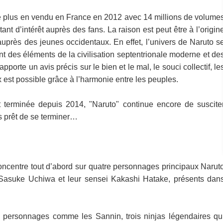
e plus en vendu en France en 2012 avec 14 millions de volume
ant d’intérêt auprès des fans. La raison est peut être à l’origin
 auprès des jeunes occidentaux. En effet, l’univers de Naruto s
t des éléments de la civilisation septentrionale moderne et de
porte un avis précis sur le bien et le mal, le souci collectif, le
 est possible grâce à l’harmonie entre les peuples.
t terminée depuis 2014, "Naruto" continue encore de suscite
as prêt de se terminer…
concentre tout d’abord sur quatre personnages principaux Narut
Sasuke Uchiwa et leur sensei Kakashi Hatake, présents dan
x personnages comme les Sannin, trois ninjas légendaires qu