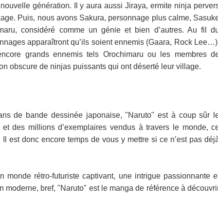
nouvelle génération. Il y aura aussi Jiraya, ermite ninja perver
kage. Puis, nous avons Sakura, personnage plus calme, Sasuk
maru, considéré comme un génie et bien d’autres. Au fil d
nnages apparaîtront qu’ils soient ennemis (Gaara, Rock Lee…)
ncore grands ennemis tels Orochimaru ou les membres d
on obscure de ninjas puissants qui ont déserté leur village.
ns de bande dessinée japonaise, "Naruto" est à coup sûr l
et des millions d’exemplaires vendus à travers le monde, c
i. Il est donc encore temps de vous y mettre si ce n’est pas déj
 monde rétro-futuriste captivant, une intrigue passionnante e
 moderne, bref, "Naruto" est le manga de référence à découvri