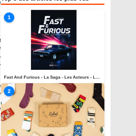
o
1
t
e
,
,
Fast And Furious - La Saga - Les Acteurs - Les Voitures Stars actuellement disponible en librairie
é
2
e
e