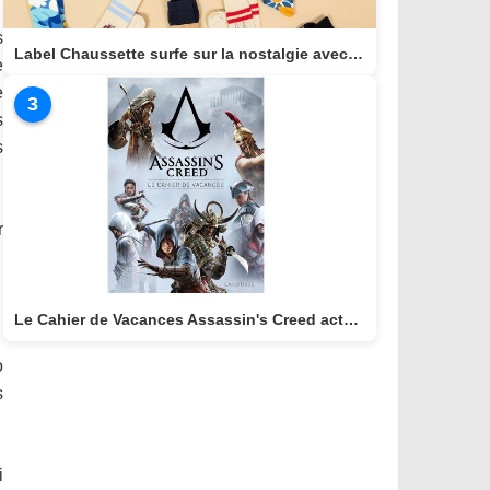
s
Label Chaussette surfe sur la nostalgie avec une collection dédiée aux héros cultes de notre enfance
e
e
3
s
s
r
Le Cahier de Vacances Assassin's Creed actuellement disponible
o
s
i