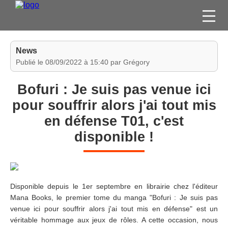
FILMS
News
SÉRIES
Publié le 08/09/2022 à 15:40 par Grégory
DVD / BLU-RAY / SVOD
Bofuri : Je suis pas venue ici
JEUX VIDÉO
pour souffrir alors j'ai tout mis
CONCOURS
en défense T01, c'est
DIVERS
disponible !
ESPACE
MEMBRE
Disponible depuis le 1er septembre en librairie chez l'éditeur
Mana Books, le premier tome du manga "Bofuri : Je suis pas
venue ici pour souffrir alors j'ai tout mis en défense" est un
véritable hommage aux jeux de rôles. A cette occasion, nous