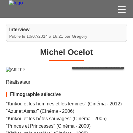
FILMS
Interview
SÉRIES
Publié le 10/07/2014 à 16:21 par Grégory
DVD / BLU-RAY / SVOD
Michel Ocelot
JEUX VIDÉO
CONCOURS
Crédits photos : Michel Ocelot (libre de droits)
DIVERS
Réalisateur
ESPACE
Filmographie sélective
MEMBRE
"Kirikou et les hommes et les femmes" (Cinéma - 2012)
"Azur et Asmar" (Cinéma - 2006)
"Kirikou et les bêtes sauvages" (Cinéma - 2005)
"Princes et Princesses" (Cinéma - 2000)