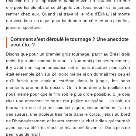
réfléchie elle est impulsive et panique vite, en situation extrême
elle pète les plombs et se dit qu'ils vont tous mourir et ne jamais
rentrer chez eux. Quand j'ai travaillé le rôle d'Erika, j'ai monté
ma voix dans les aigus pour lui donner un côté un peu plus fou,
jeune et spontané.
Comment s’est déroulé le tournage ? Une anecdote
peut être ?
Disons que pour un premier gros tournage, partir au Brésil trois
mois, il y a pire comme bureau. :) Non mais plus sérieusement,
il y avait une super ambiance entre nous d'autant plus qu'on
était ensemble 24h sur 24, donc même si on dormait très peu et
qu'il faisait une chaleur extrême dans la jungle, les bons
moments prennent le dessus. On a tous donné le meilleur de
nous même pour que le film soit le plus drôle possible. Si je dois
citer une anecdote ce serait ma piqûre de guêpe ! Un soir, on
tournait de nuit et je me suis fait piquer, instantanément j'ai eu
des sueurs, une douleur très forte dans le corps, j'étais au bord
de l'évanouissement et heureusement le chef indien qui tournait
avec nous a été très réactif et m'a aspiré le venin ! Donc plus de
peur que de mal !