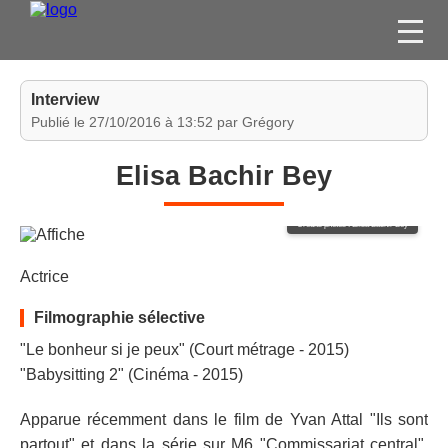
FILMS
Interview
SÉRIES
Publié le 27/10/2016 à 13:52 par Grégory
DVD / BLU-RAY / SVOD
Elisa Bachir Bey
JEUX VIDÉO
CONCOURS
Crédits photos : Elisa Bachir Bey
DIVERS
Actrice
ESPACE
Filmographie sélective
MEMBRE
"Le bonheur si je peux" (Court métrage - 2015)
"Babysitting 2" (Cinéma - 2015)
Apparue récemment dans le film de Yvan Attal "Ils sont
partout" et dans la série sur M6 "Commissariat central",