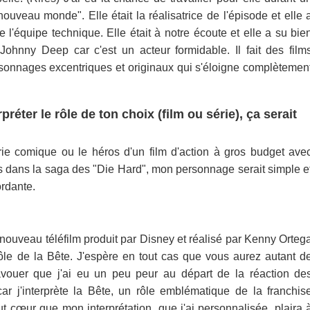
uveau monde". Elle était la réalisatrice de l'épisode et elle 
e l'équipe technique. Elle était à notre écoute et elle a su bie
 Johnny Deep car c'est un acteur formidable. Il fait des film
ersonnages excentriques et originaux qui s'éloigne complètemen
rpréter le rôle de ton choix (film ou série), ça serait
rie comique ou le héros d'un film d'action à gros budget ave
 dans la saga des "Die Hard", mon personnage serait simple e
ordante.
n nouveau téléfilm produit par Disney et réalisé par Kenny Orteg
 rôle de la Bête. J'espère en tout cas que vous aurez autant d
 avouer que j'ai eu un peu peur au départ de la réaction de
ar j'interprète la Bête, un rôle emblématique de la franchis
t cœur que mon interprétation, que j'ai personnalisée, plaira 