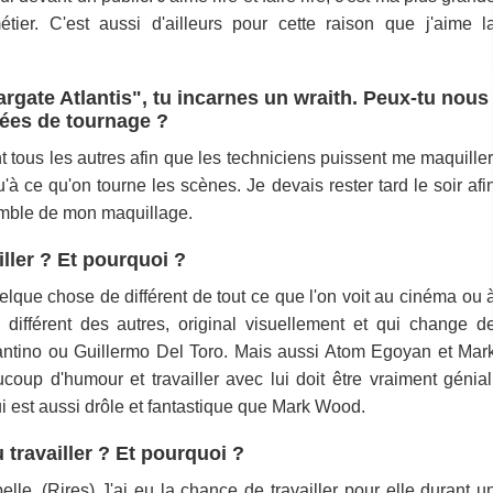
étier. C'est aussi d'ailleurs pour cette raison que j'aime l
argate Atlantis", tu incarnes un wraith. Peux-tu nous
nées de tournage ?
tous les autres afin que les techniciens puissent me maquiller
 ce qu'on tourne les scènes. Je devais rester tard le soir afi
semble de mon maquillage.
iller ? Et pourquoi ?
uelque chose de différent de tout ce que l'on voit au cinéma ou 
m différent des autres, original visuellement et qui change d
Tarantino ou Guillermo Del Toro. Mais aussi Atom Egoyan et Mar
oup d'humour et travailler avec lui doit être vraiment génial
ui est aussi drôle et fantastique que Mark Wood.
 travailler ? Et pourquoi ?
le. (Rires) J'ai eu la chance de travailler pour elle durant u