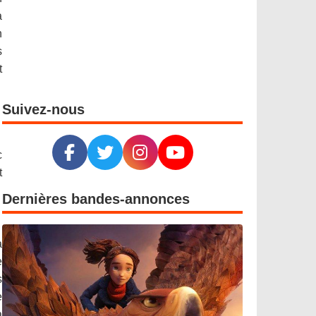
a
n
s
t
Suivez-nous
c
t
Dernières bandes-annonces
a
e
s
e
à