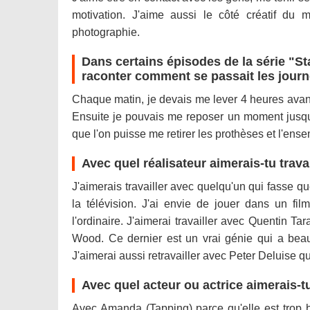
motivation. J'aime aussi le côté créatif du m
photographie.
Dans certains épisodes de la série "St
raconter comment se passait les jour
Chaque matin, je devais me lever 4 heures avant 
Ensuite je pouvais me reposer un moment jusqu'à
que l'on puisse me retirer les prothèses et l'en
Avec quel réalisateur aimerais-tu trava
J'aimerais travailler avec quelqu'un qui fasse q
la télévision. J'ai envie de jouer dans un fil
l'ordinaire. J'aimerai travailler avec Quentin 
Wood. Ce dernier est un vrai génie qui a beauc
J'aimerai aussi retravailler avec Peter Deluise q
Avec quel acteur ou actrice aimerais-tu
Avec Amanda (Tapping) parce qu'elle est trop bel