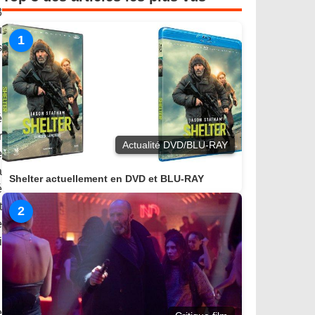
3
u
1
s
é
r
Actualité DVD/BLU-RAY
e
a
Shelter actuellement en DVD et BLU-RAY
é
t
2
e
i
e