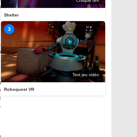
Critique film
a
Shelter
3
.
n
Test jeu vidéo
à
Roboquest VR
e
k
.
n