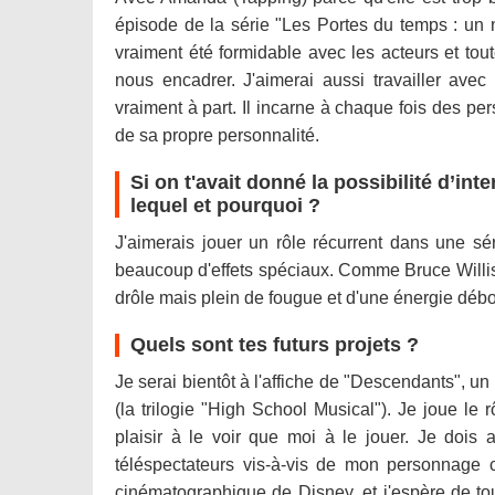
épisode de la série "Les Portes du temps : un no
vraiment été formidable avec les acteurs et tout
nous encadrer. J'aimerai aussi travailler avec
vraiment à part. Il incarne à chaque fois des p
de sa propre personnalité.
Si on t'avait donné la possibilité d’inte
lequel et pourquoi ?
J'aimerais jouer un rôle récurrent dans une sé
beaucoup d'effets spéciaux. Comme Bruce Willis
drôle mais plein de fougue et d'une énergie déb
Quels sont tes futurs projets ?
Je serai bientôt à l'affiche de "Descendants", u
(la trilogie "High School Musical"). Je joue le
plaisir à le voir que moi à le jouer. Je dois
téléspectateurs vis-à-vis de mon personnage c
cinématographique de Disney, et j'espère de tou