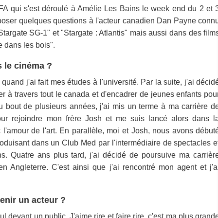
SFA qui s'est déroulé à Amélie Les Bains le week end du 2 et 
poser quelques questions à l'acteur canadien Dan Payne conn
Stargate SG-1" et "Stargate : Atlantis" mais aussi dans des film
 dans les bois".
 le cinéma ?
uand j'ai fait mes études à l'université. Par la suite, j'ai décid
r à travers tout le canada et d'encadrer de jeunes enfants pou
u bout de plusieurs années, j'ai mis un terme à ma carrière d
 pour rejoindre mon frère Josh et me suis lancé alors dans l
l'amour de l'art. En parallèle, moi et Josh, nous avons début
roduisant dans un Club Med par l'intermédiaire de spectacles e
ns. Quatre ans plus tard, j'ai décidé de poursuive ma carrièr
 Angleterre. C'est ainsi que j'ai rencontré mon agent et j'a
enir un acteur ?
l devant un public. J'aime rire et faire rire, c'est ma plus grand