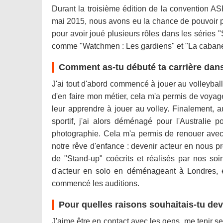
Durant la troisième édition de la convention A
mai 2015, nous avons eu la chance de pouvoir 
pour avoir joué plusieurs rôles dans les séries "
comme "Watchmen : Les gardiens" et "La cabane
Comment as-tu débuté ta carrière dans
J'ai tout d'abord commencé à jouer au volleyball q
d'en faire mon métier, cela m'a permis de voyage
leur apprendre à jouer au volley. Finalement, a
sportif, j'ai alors déménagé pour l'Australie
photographie. Cela m'a permis de renouer avec 
notre rêve d'enfance : devenir acteur en nous p
de "Stand-up" coécrits et réalisés par nos soi
d'acteur en solo en déménageant à Londres, en
commencé les auditions.
Pour quelles raisons souhaitais-tu dev
J'aime être en contact avec les gens, me tenir seu