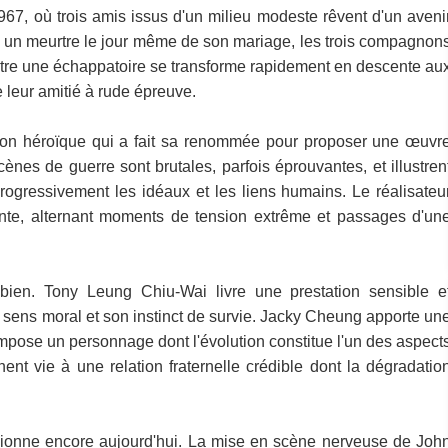
67, où trois amis issus d'un milieu modeste rêvent d'un aveni
s un meurtre le jour même de son mariage, les trois compagnon
 être une échappatoire se transforme rapidement en descente au
e leur amitié à rude épreuve.
tion héroïque qui a fait sa renommée pour proposer une œuvr
nes de guerre sont brutales, parfois éprouvantes, et illustren
progressivement les idéaux et les liens humains. Le réalisateu
ante, alternant moments de tension extrême et passages d'un
 bien. Tony Leung Chiu-Wai livre une prestation sensible e
sens moral et son instinct de survie. Jacky Cheung apporte un
pose un personnage dont l'évolution constitue l'un des aspect
ent vie à une relation fraternelle crédible dont la dégradatio
sionne encore aujourd'hui. La mise en scène nerveuse de Joh