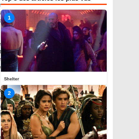
r
s
1
x
e
t
r
e
Shelter
t
2
e
s
n
n