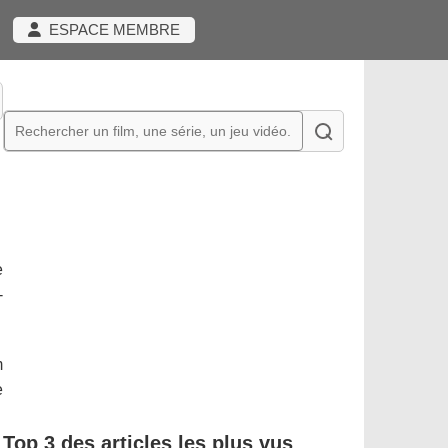
ESPACE MEMBRE
e
-
m
e
Top 3 des articles les plus vus