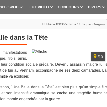
RAY / SVOD
JEUX VIDÉO
CONCOURS
DIVERS
Publié le 03/06/2026 à 11:02 par Grégory
lle dans la Tête
nifestations
9
/10
ue, trois amis,
 leur condition sociale précaire. Devenu assassin malgré lui l
nt de fuir au Vietnam, accompagné de ses deux camarades. Là
amitié va exploser.
ion, "Une Balle dans la Tête" est bien plus qu'un simple fil
res et son intensité dramatique se cache une tragédie humain
uption morale engendrée par la guerre.