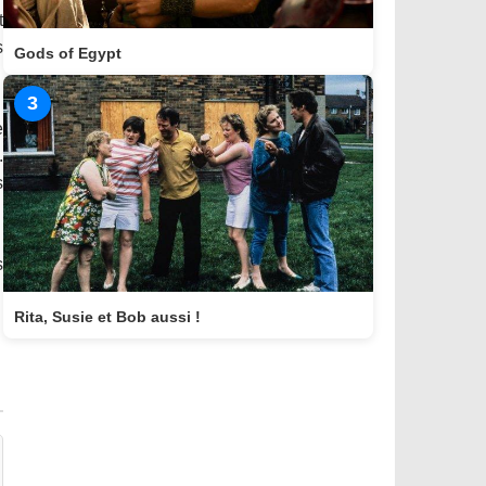
t
s
Gods of Egypt
3
e
.
s
s
Rita, Susie et Bob aussi !